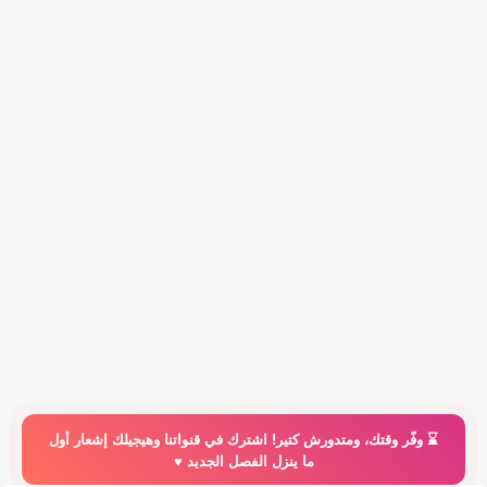
⌛️ وفّر وقتك، ومتدورش كتير! اشترك في قنواتنا وهيجيلك إشعار أول
ما ينزل الفصل الجديد ♥️