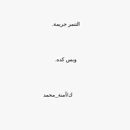
التنمر جريمة.
وبس كده.
ك/آمنة_محمد