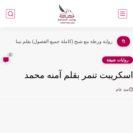
📁
رواية ورطة مع شبح الفصل الثالث 3 بقلم نينا
0
وايات شيقة
كريبت تنمر بقلم آمنه محمد
نذ عام