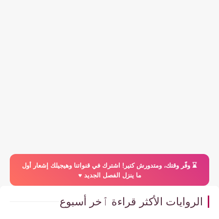
⌛️ وفّر وقتك، ومتدورش كتير! اشترك في قنواتنا وهيجيلك إشعار أول
ما ينزل الفصل الجديد ♥️
الروايات الأكثر قراءة ٱخر أسبوع