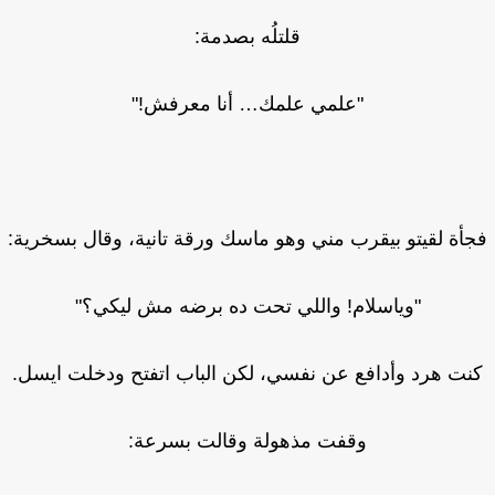
قلتلُه بصدمة:
"علمي علمك… أنا معرفش!"
أة لقيتو بيقرب مني وهو ماسك ورقة تانية، وقال بسخرية:
"وياسلام! واللي تحت ده برضه مش ليكي؟"
نت هرد وأدافع عن نفسي، لكن الباب اتفتح ودخلت ايسل.
وقفت مذهولة وقالت بسرعة: