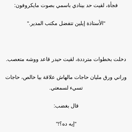
فجأة، لقيت حد بينادي باسمي بصوت مايكروفون:
"الأستاذة إيلين تتفضل مكتب المدير."
دخلت بخطوات مترددة، لقيت حيدر قاعد ووشه متعصب.
وراني ورق مليان حاجات مالهاش علاقة بيا خالص، حاجات
تسيء لسمعتي.
قال بغضب:
"إيه ده؟!"