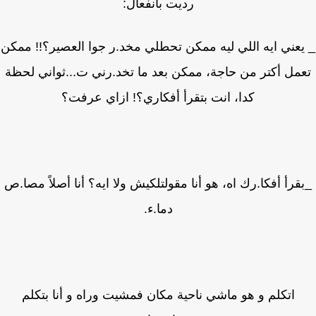
رديت بانفعال:
عني ايه اللي ليه ممكن تحطلي مخد.ر جوا العصير؟!! ممكن
مل أكتر من حاجة، ممكن بعد ما تخد.رني ت...ثواني لحظة
كدا، انت بتقرأ أفكاري؟! ازاي عرفت؟
قرأ أفكا.رك اه، هو أنا مقولتلكيش ولا ايه؟ أنا أصلاً مصا.ص
دما.ء.
اتكلم و هو ماشي ناحية مكان فمشيت وراه و أنا بتكلم