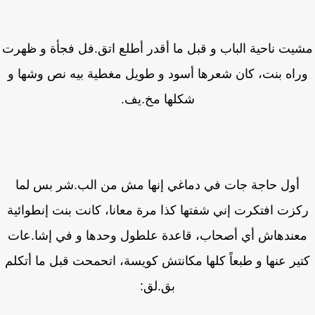
يت ناحية الباب و قبل ما أقدر أطلع اتق.فل فجأة و ظهرت
راه بنت، كان شعرها أسود و طويل مغطية بيه نص وشها و
شكلها مخ.يف.
أول حاجة جات في دماغي إنها مش من الب.شر بس لما
زت افتكرت إني شفتها كذا مرة معانا، كانت بنت إنطوائية
عندهاش أي أصحاب، قاعدة علطول وحدها و في إشا.عات
ير عنها و طبعاً كلها مكانتش كويسة، اتحمحت قبل ما أتكلم
بق.لق: