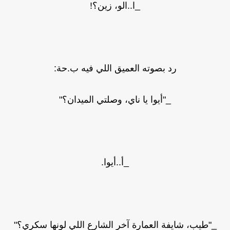
_ا..الو، زين؟!
رد بصوته العميق اللي فيه ب.حة:
_"أيوا يا ناي، وصلتي الميدان؟"
_أ..أيوا.
_"طيب، شايفة العمارة آخر الشارع اللي لونها سكري؟"