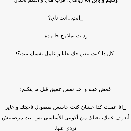
وسيم و باين إنه رياضي، قرب مني و اتكلم بحذ.ر:
_انتِ...انتِ ناي؟
رديت بملامح جا.مدة:
_كل دا كنت بتض.حك عليا و عامل نفسك بنت؟!!
غمض عينه و أخد نفس عميق قبل ما يتكلم:
_انا عملت كدا عشان كنت حاسس بفضو.ل ناحيتك و عايز
عرف عليكِ، بعتلك من أكونتي الأساسي بس انتِ مرضيتيش
تردي عليا.