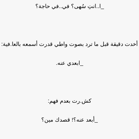
_ا..انتِ سُهى؟ في..في حاجة؟
دت دقيقة قبل ما ترد بصوت واطي قدرت أسمعه بالعا.فية:
_ابعدي عنه.
كش.رت بعدم فهم:
_أبعد عنه؟! قصدك مين؟