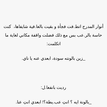
نوار المدرج اتط.فت فجأة و بقيت بالعا.فية شايفاها، كنت
حاسة بالر.عب بس مع ذلك فضلت واقفة مكاني لغاية ما
اتكلمت:
_زين بالونته سودة، ابعدي عنه يا ناي.
رديت بانفعا.ل:
_بالونة ايه ؟ انتِ عب.يطة؟! ابعدي انتِ عنا.