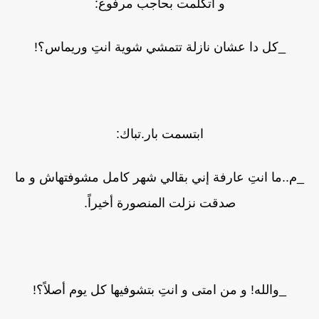
و اتكلمت بحاجب مرفوع:
_كل دا عشان نازلة تتمشي شوية انتِ وريماس؟!
ابتسمت بار.تباك:
_م..ما انتِ عارفة إني بقالي شهر كامل مشوفتهاش و ما
صدقت نزلت المنصورة أخيراً.
_والله! و من امتى و انتِ بتشوفيها كل يوم أصلاً؟!