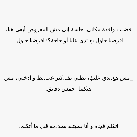
فضلت واقفة مكاني، حاسة إني مش المفروض أبقى هنا،
افرضنا حاول يع.تدى عليا أو حاجة؟! افرضنا حاول..
مش هع.تدي عليكِ، بطلي تف.كير عب.يط و ادخلي، مش
هنكمل خمس دقايق.
اتكلم فجأة و أنا بصيتله بصد.مة قبل ما أتكلم: