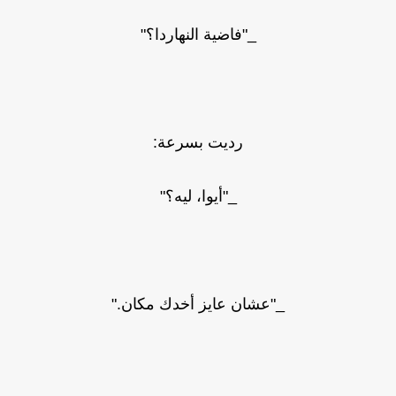
_"فاضية النهاردا؟"
رديت بسرعة:
_"أيوا، ليه؟"
_"عشان عايز أخدك مكان."