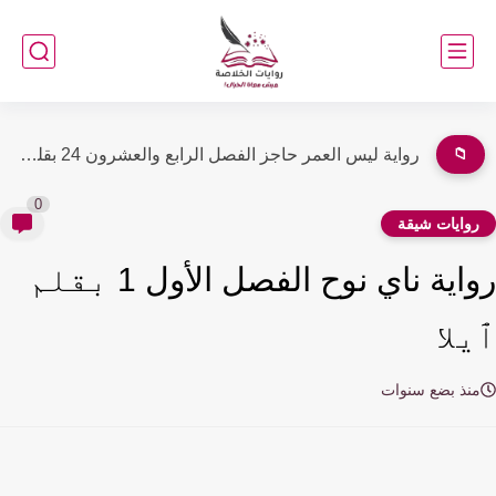
📁
رواية ضحية عشق الفصل الرابع عشر 14 بقلم مريم احمد
0
وايات شيقة
رواية ناي نوح الفصل الأول 1 بقلم
لا
نذ بضع سنوات