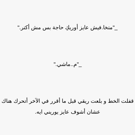
_"متخا.فيش عايز أوريكِ حاجة بس مش أكتر."
_"م..ماشي."
لت الخط و بلعت ريقي قبل ما أقرر في الآخر أتحرك هناك
عشان أشوف عايز يوريني ايه.