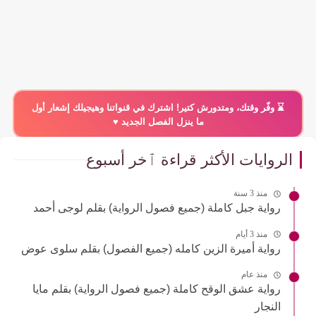
⌛️ وفّر وقتك، ومتدورش كتير! اشترك في قنواتنا وهيجيلك إشعار أول
ما ينزل الفصل الجديد ♥️
الروايات الأكثر قراءة ٱخر أسبوع
منذ 3 سنة
رواية جبل كاملة (جميع فصول الرواية) بقلم لوجى أحمد
منذ 3 أيام
رواية أميرة الزين كامله (جميع الفصول) بقلم سلوى عوض
منذ عام
رواية عشق الوقح كاملة (جميع فصول الرواية) بقلم مايا
النجار