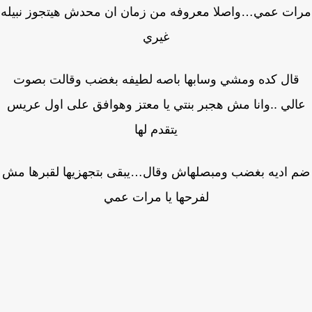
ات عمي…واصلا معروفه من زمان ان محدش هيتجوز نبيله
غيري
قال كده ومشي وسابها باصه لطيفه بغضب وقالت بصوت
لي ..وانا مش هجبر بنتي يا معتز وهوافق على اول عريس
يتقدم لها
 اديه بغضب ومبصلهاش وقال…يبقى بتجهزيها لقبرها مش
لفرحها يا مرات عمي