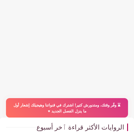
⌛️ وفّر وقتك، ومتدورش كتير! اشترك في قنواتنا وهيجيلك إشعار أول
ما ينزل الفصل الجديد ♥️
الروايات الأكثر قراءة ٱخر أسبوع