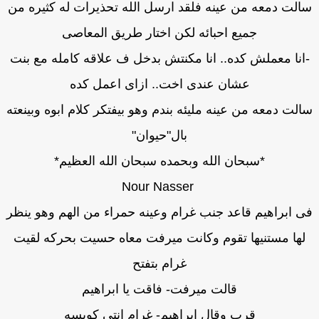
الت دمعه من عينه فلقد ارسل الله تحذيرات له كثيره من
جميع احبائه لكن اختار طريق المعاصى
انا معملش كده.. انا مكنتش بدخل ف علاقه كامله مع بنت
عشان عندى اخت.. ازاى اعمل كده
لت دمعه من عينه مليئه بندم وهو بيفتكر كلام ابوه وبينعته
بال"حيوان"
*سبحان الله وبحمده سبحان الله العظيم*
Nour Nasser
 ابراهيم قاعد جنب غرام وعينه حمراء من الهم وهو ينظر
لها مستنيها تقوم وكانت ميرفت معاه حسيت بحركه لقيت
غرام بتفتح
قالت ميرفت- فاقت يا ابراهيم
قرب وقال ابراهيم- غرام انتى كويسه