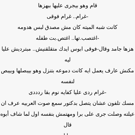
قام وهو بيجرى عليها ببهزها
-غرام.. غرام فوقى
كانت شبه الميته كان مش مصدق لبس هدومه
-اغتصب.تها.. اغتص.بت طفله
ها جامد وقال-فوقى ابوس ايدك متقلقنيش.. مبترديش عليا
ليه
نش عارف يعمل ايه كانت دموعه بتنزل وهو بيبصلها وبيبص
لنفسه
-غرام ردى عليا كفايه نوم بقا ردددى
ك تلفون عشان يتصل بدكتور سمع صوت العربيه عرف ان
لته وصلت جرى على برا ومهتمش بنفسه اول لما شاف أبوه
قال