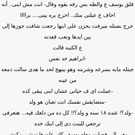
ق يوسف ع والظه بس زقه بقوه وقال- انت مش ابنى.. أنه
اخاف ع عيلتى منك.. اخرج بره بيتى.... براااا
ج بصتله ميرفت بحزن على ابنها رجعت شافت جوزها إلى
بين ايدها وتعب قعدته
ع الكنبه قالت
-ابراهيم خد نفس
تله مايه بسرعه وشربته وهو بينهج لحد ما هدى سالت دمعه
من عينه
-عملت اى ف حياتى عشان ابنى يبقى كده
-متضايقش نفسك انت تعبان هو ولد
-ولد؟! عنده ١٨ سنه و ولد؟!! كل ده من دلعك فيه... هتعرفى
ترجعي للبنت دى إلى ابنك خده
-هى الى فضلت معاه يوسف كان عاوزها تمشي مكنش