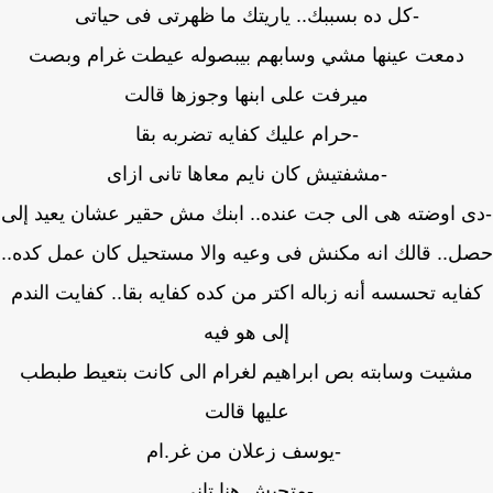
-كل ده بسببك.. ياريتك ما ظهرتى فى حياتى
دمعت عينها مشي وسابهم بيبصوله عيطت غرام وبصت
ميرفت على ابنها وجوزها قالت
-حرام عليك كفايه تضربه بقا
-مشفتيش كان نايم معاها تانى ازاى
 اوضته هى الى جت عنده.. ابنك مش حقير عشان يعيد إلى
.. قالك انه مكنش فى وعيه والا مستحيل كان عمل كده..
ايه تحسسه أنه زباله اكتر من كده كفايه بقا.. كفايت الندم
إلى هو فيه
مشيت وسابته بص ابراهيم لغرام الى كانت بتعيط طبطب
عليها قالت
-يوسف زعلان من غر.ام
-متجيش هنا تانى