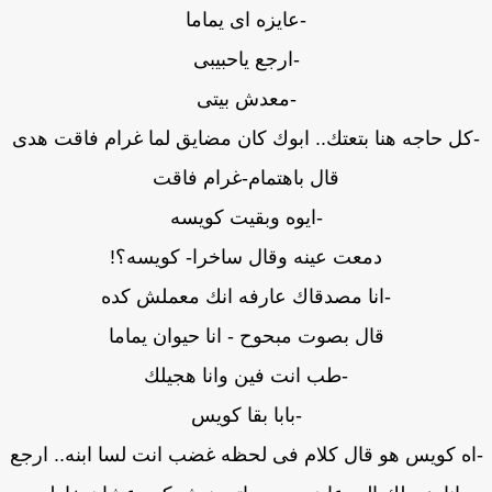
-عايزه اى يماما
-ارجع ياحبيبى
-معدش بيتى
كل حاجه هنا بتعتك.. ابوك كان مضايق لما غرام فاقت هدى
قال باهتمام-غرام فاقت
-ايوه وبقيت كويسه
دمعت عينه وقال ساخرا- كويسه؟!
-انا مصدقاك عارفه انك معملش كده
قال بصوت مبحوح - انا حيوان يماما
-طب انت فين وانا هجيلك
-بابا بقا كويس
ه كويس هو قال كلام فى لحظه غضب انت لسا ابنه.. ارجع