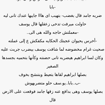
-بابا
ربه جامد قال بغضب- بتهبب اى هااا جايبها عندك تانى ليه
حاولت ميرفت تدخى زعقلها قال يوسف
-معملتش حاجه والله هى الى..
-أخرس يحيوان عجبتك الحكايه مكفكش ع إلى عملته
يت غرام مخضوضه لما شافت يوسف بيضرب جريت عليه
ان لسا ابراهيم هيضربه تانى حضنته وكأنها بتحميه بجسدها
الصغير
بصلها ابراهيم لقاها بتعيط وبتنشج بخوف
-ب..بابا..يو.سف حلو متضربهوش
صلها يوسف وهى بدافع عنه زقها جامد فوقعت على الارض
قال