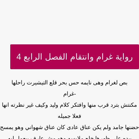
رواية غرام وانتقام الفصل الرابع 4
بص لغرام وهى نايمه حس بحر قلع التيشيرت راحلها
-غرام
نتش بترد قرب منها وافتكر كلام وليد وكيف غير نظرته انها
فعلا جميله
ها جامد ولم يكن عناق عادى كان عناق شهواني وهو يمسح
بيده على ظهرها خلع ملابسه وهو مش عارف بيعمل ليه