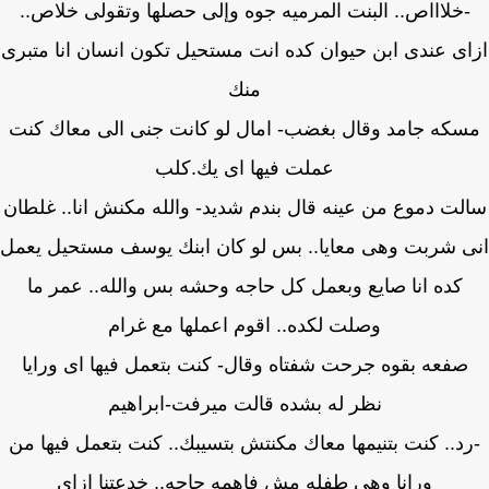
خلاااص.. البنت المرميه جوه وإلى حصلها وتقولى خلاص..
ى عندى ابن حيوان كده انت مستحيل تكون انسان انا متبرى
منك
كه جامد وقال بغضب- امال لو كانت جنى الى معاك كنت
عملت فيها اى يك.كلب
لت دموع من عينه قال بندم شديد- والله مكنش انا.. غلطان
 شربت وهى معايا.. بس لو كان ابنك يوسف مستحيل يعمل
كده انا صايع وبعمل كل حاجه وحشه بس والله.. عمر ما
وصلت لكده.. اقوم اعملها مع غرام
صفعه بقوه جرحت شفتاه وقال- كنت بتعمل فيها اى ورايا
نظر له بشده قالت ميرفت-ابراهيم
د.. كنت بتنيمها معاك مكنتش بتسيبك.. كنت بتعمل فيها من
ورانا وهى طفله مش فاهمه حاجه.. خدعتنا ازاى