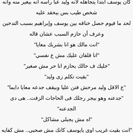
ن يوسف ابتدا يتجاهله لانه وليد عبا رأسه أنه بيغير منه وأنه
شخص طيب بس بيخقد عليه
د ما فيوم حصل خناقه بين يوسف وإبراهيم بسبب التدخين
وعرف أن حازم السبب عشان قاله
"انت مالك هو انا بشربك معايا"
"انا قلقان عليك مش ع نفسي"
"خليك ف حالك يحازم انا حر مش صغير"
"بقيت تكلم زى وليد"
"ع الاقل وليد مرحش فتن عليا وبيقف جدعه معايا دايما"
"جدعنه وهو بيجر رجلك فى الحاجات الزفت.. هى دى
الجدعنه"
"اه مش يجبلى مشاكل"
نت بقيت غريب اوى يايوسف كانك مش صحبى.. مش كفايه