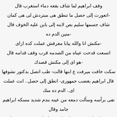
وقف ابراهيم لما شاف بقعه دماء استغرب قال
-اتعورت إلى حصل ما تنطق هى مبتردش لى هى كمان
شاف جسمها سليم بص لابنه إلى باين عليه الخوف قال
-منين الدم ده
-مكنش انا والله يبابا معرفش عملت كده ازاى
اتسعت قدحت عيناه من الصدمه قرب وقف قدامه قال
-هو اى إلى مكنش قصدك
ت خافت ميرفت ع ابنها قالت- طب اتصل بدكتور نشوفها
ال ابراهيم بغضب جمهورى- انطق إلى حصل.. انت عملت
اى.. الدم ده منك
ى برأسه وسألت دمعه من عينه بندم شديد مسكه ابراهيم
جامد وقال