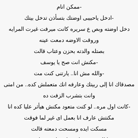
-ممكن انام
-ادخل ياحبيبى اوضتك بتسأذن تدخل بيتك
دخل اوضته وبص ع سريره كانت ميرفت غيرت المرايه
وروقت الاوضه دمعت عينه
بصتله والدته بحزن وعتاب قالت
-مكنش انت صح يا يوسف
-والله مش انا.. يارتنى كنت مت
صدقاك انا إلى ربيتك وعارفه انك متعملش كده.. من امتى
وانت بتشرب الزفت ده
-كانت اول مره.. لو كنت متعود مكنش هيأثر عليا كده انا
مكنتش عارف انا بعمل اى غير لما فوقت
مسكت ايده ومسحت دمعته قالت