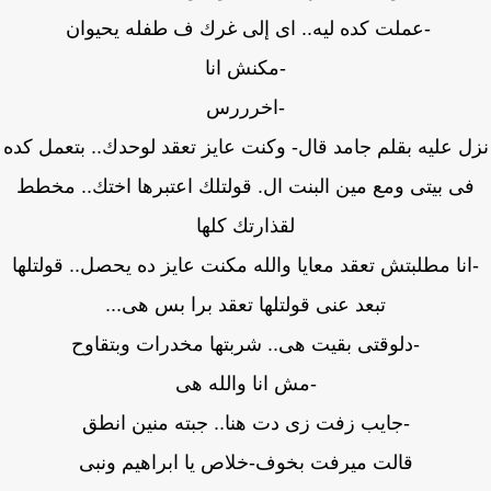
-عملت كده ليه.. اى إلى غرك ف طفله يحيوان
-مكنش انا
-اخرررس
ل عليه بقلم جامد قال- وكنت عايز تعقد لوحدك.. بتعمل كده
ى بيتى ومع مين البنت ال. قولتلك اعتبرها اختك.. مخطط
لقذارتك كلها
انا مطلبتش تعقد معايا والله مكنت عايز ده يحصل.. قولتلها
تبعد عنى قولتلها تعقد برا بس هى...
-دلوقتى بقيت هى.. شربتها مخدرات وبتقاوح
-مش انا والله هى
-جايب زفت زى دت هنا.. جبته منين انطق
قالت ميرفت بخوف-خلاص يا ابراهيم ونبى