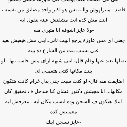
صد.. مببرلهوش والله بس هو اكتر واحد مضايق من نفسه.،
ابنك مش كده انت مشفتش عينه بتقول ايه
-ولا عايز اشوفه انا متبرى منه
عنى اى مس عاوزة يرجع البيت تانى..ابنى مش هيعيش بعيد
عنى بسبب بنت من الشارع ده بيته
لها بعيد عنها وقام قال- انتى شبهه ازاى مش حاسه بيها.. لو
بنتك مكانها كنتى هتعملى اى
ضايقت منه قال- لو كنت سبت جنى بدل غرام كانت هتكون
كانها... انا مجبتش دكتور عشان كنا هندخل ف تحقيق كان
ابنك هيكون ف السجن وده انسب مكان ليه.. معرفش ليه
معملتش كده
-عايز تسجن ابنك