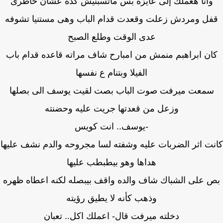
وانا هعملك إلى عايزه بس ماتسبنيش كده عشان خاطرى
فل ومردش زعلت وقعدت قدام الباب وهى مستنيا تشوفه
عدى الوقت وطلع الصبح
ان ابراهبم منمش من امبارح شاف مراته قاعده قدام باب
الفيلا وبتنام ع نفسها
سمعت ميرفت صوت الباب بصت لقيت يوسف الى بصلها
وزعل من قعدتها جريت عليه وحضنته
-يوسف.. انت كويس
ت اثر الضربات عليه وشفته لسا مجروحه والدم نشف عليها
هداها وهو بيطبطب عليها
 على الشباك شاف والده واقف بيبصله لكنه اعطاه ظهره
وذهب كأنه لا يطيق رؤيته
دخلته ميرفت قال- اعملك اكل.. تعبان