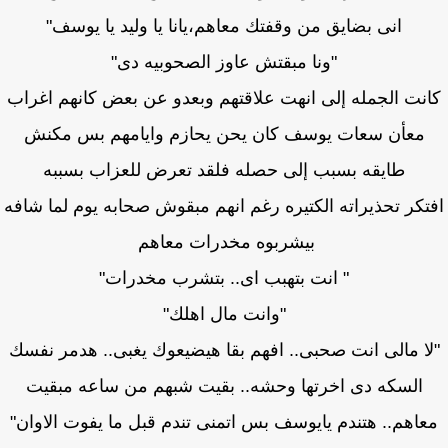
انى بضايق من وقفتك معاهم،يانا يا وليد يا يوسف"
"ونا مبقتش عاوز الصحوبيه دى"
نت الجمله إلى انهت علاقتهم وبعدو عن بعض كانهم اغراب
معأن سعات يوسف كان يحن يحازم وايامهم بس مكنش
طايقه بسبب إلى حصله فلقد تعرض للعزاب بسببه
تكر تحذيراته الكتيره رغم انهم مبقوش صحابه يوم لما شافه
بيشربوه مخدرات معاهم
" انت بتهبب اى.. بتشرب مخدرات"
"وانت مال اهلك"
ا مالى انت صحبى.. افهم بقا هيضيعوك يغبى.. هدمر نفسك
السكه دى اخرتها وحشه.. بقيت شبهم من ساعه مبقيت
اهم.. هتندم يايوسف بس اتمنى تندم قبل ما يفوت الاوان"