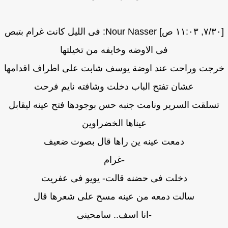
[٣٠/‏٧, ١١:٠٣ ص] Nour Nasser: فى الليل كانت غرام بتبص
فى الاوضه وخايفه من تخيلتها
جت وراحت عند اوضة يوسف شابت على اطراف اقدامها
عشان تفتح الباب دخلت وشافته نايم فرحت
سلقت السرير ونامت جنبه حس بوجودها فتح عينه ليقابل
عيناها الخضراوين
دمعت عينه ين راها قال بصوت ضعيف
-غرام
دخلت فى حضنه قالت- يويو فى عفريت
سالت دمعه من عينه مسح على شعرها قال
-انا اسف.. سامحينى