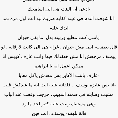
-ادعى أن البنت هى الى اسامحك
نا شوفت الندم فى عينه كفايه ضربك ليه انت اول مره تمد
ايدك عليه
-ياىتنى كنت مظيو وربيته بدل ما بقى حيوان
ل بغضب- ابنى مش حيوان.. غرام هى الى كانت لازقاله.. لو
سف مرجعش انا مش هعقدلك فيها وانت عارف كويس انا
ممكن اعمل ايه يا ابراهيم
-عارف يابنت الاكابر بس معدش ياكل معايا
نا بس عايزه يوسف... قلقانه عليه انت ايه ما عندكش قلب
شيت وسابته فى صمته المهيب، خرجت وقفت عند الباب
وهى مستنياه رنيت عليه كتير لحد ما رد
قالة بلهفه- يوسف.. انت فين