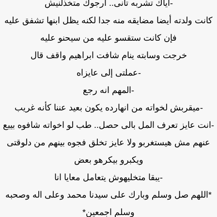
-اياك تشربه تانى.. ارجوك متخذلنيش
نت ولدته أيضا مضايقه منه جدا لكنه يظل ابنها تشفق عليه
فإن كانت ستقسو عليه من سيحنو عليه
خرجت وسابته ينام شافت ابراهيم واقف قال
-عملتى إلى عايزاه
-المهم انه رجع
-ميقربش لخواته من انهارده يكون بعيد عننا كأنه غريب
نت عايز تعرف المل بالى حصل.. طب لو اخواته شافوه بيبع
نهم مش هيستغربو ولا عايز تخلق فجوه بينهم من دلوقتى
ويكبرو بيكرهو بعض
-يبقا متخليهوش يتعامل معايا انا
اللهم صل وسلم وبارك على سيدنا محمد وعلى اله وصحبه
وسلم اجمعين*