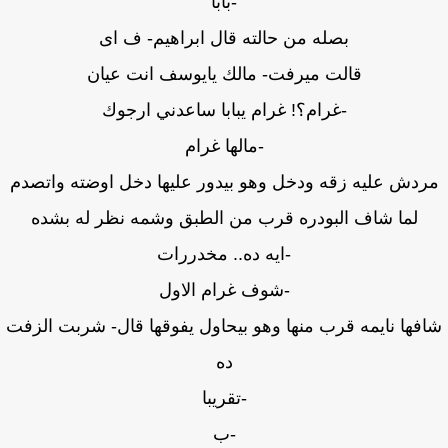
-بابا
بصله من حالته قال ابراهيم- ف اى
قالت ميرفت- مالك يايوسف انت عيان
-غرام؟! غرام يبابا ساعدني ارجوك
-مالها غرام
دش عليه زقه ودخل وهو بيدور عليها دخل اوضته واتصدم
لما شاف البودره قرب من الطبق وشمه نظر له بشده
-ايه ده.. مخدررات
-شوف غرام الاول
فها نايمه قرب منها وهو بيحاول يفوقها قال- شربت الزفت
ده
-تقريبا
-ب