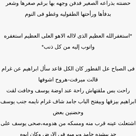
حضنته بذراعه الصغير فدفن وجهه بها برغم صغرها وشعر
بدفأها ورأحتها الطفوليه وغطو فى النوم
استغفرالله العظيم الذى لااله الاهو العلى العظيم استغفره
واتوب إليه من كل ذنب*
 الصباح عل الفطور كان الكل قاعد سأل ابراهيم عن غرام
قالت ميرفت-هروح اشوفها
راحت بس ملقتهاش راحة عند اوضة يوسف وخافت لقت
اهيم بيزقها وبيفتح الباب جامد شاف غرام نايمه جنب يوسف
وحضنين بعض
تعلت عينه قرب منه ومسكه من هدومه،صحى يوسف على
حد بيشده جامد ويرميه فى الارض وكان ابوه