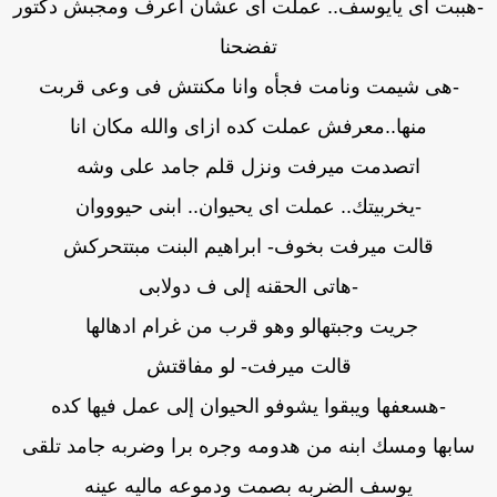
هببت اى يايوسف.. عملت اى عشان اعرف ومجبش دكتور
تفضحنا
-هى شيمت ونامت فجأه وانا مكنتش فى وعى قربت
منها..معرفش عملت كده ازاى والله مكان انا
اتصدمت ميرفت ونزل قلم جامد على وشه
-يخربيتك.. عملت اى يحيوان.. ابنى حيوووان
قالت ميرفت بخوف- ابراهيم البنت مبتتحركش
-هاتى الحقنه إلى ف دولابى
جريت وجبتهالو وهو قرب من غرام ادهالها
قالت ميرفت- لو مفاقتش
-هسعفها ويبقوا يشوفو الحيوان إلى عمل فيها كده
سابها ومسك ابنه من هدومه وجره برا وضربه جامد تلقى
يوسف الضربه بصمت ودموعه ماليه عينه