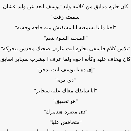
ن حازم مدايق من كلامه وليد "يوسف ابعد عن وليد عشان
سمعته زفت"
"احنا مالنا بسمعته انا مشفتش منه حاجه وحشه"
"الصحبه السوء بتعم"
لاش كلام فلسفى يحازم انت عارف صحبك محدش بيحركه"
 بيخاف عليه وكأنه اخوه ولما عرف ا بيشرب سجاير اضايق
"إى ده يا يوسف انت بدخن"
"دى مره"
"انا شايفك معاك علبه سجاير"
"هو تحقيق"
"دى مضره هتدمرك"
"متخافش عليا"