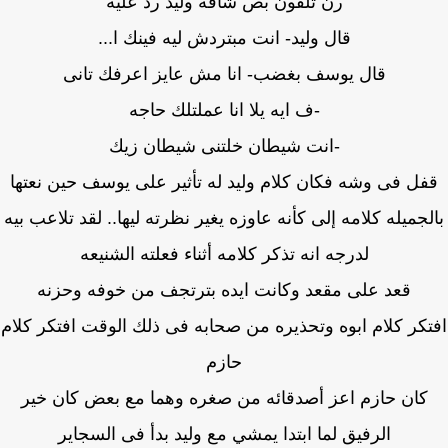
رن تلفون بص شافه وليد رد عليه
قال وليد- انت مبتردش ليه فينك ا...
قال يوسف بغضب- انا مش عايز اعرفك تانى
-ف ايه يلا انا عملتلك حاجه
-انت شيطان خلتنى شيطان زيك
فل فى وشه فكان كلام وليد له تأثير على يوسف حين نعتها
لجميله كلامه إلى كأنه عاوزه يغير نظرته ليها.. لقد تلاعب بيه
لدرجه انه تذكر كلامه أثناء فعلته الشنيعه
قعد على مقعد وكانت ايده بترتجف من خوفه وحزنه
كر كلام ابوه وتحذيره من صحابه فى ذلك الوقت افتكر كلام
حازم
كان حازم اعز أصدقائه من صغره وهما مع بعض كان خير
الرفيق لما ابتدا يمشي مع وليد بدأ فى السجاير