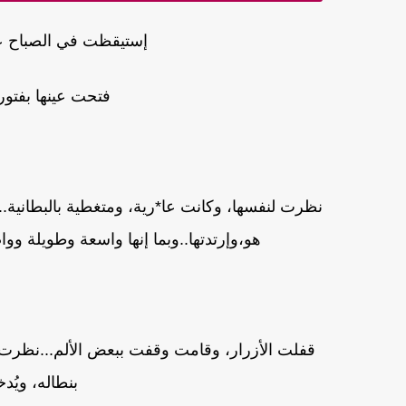
إستيقظت في الصباح على
فتحت عينها بفتور
نظرت لنفسها، وكانت عا*رية، ومتغطية بالبطانية
هو،وإرتدتها..وبما إنها واسعة وطويلة وو
قفلت الأزرار، وقامت وقفت ببعض الألم...نظرت 
بنطاله، ويُد