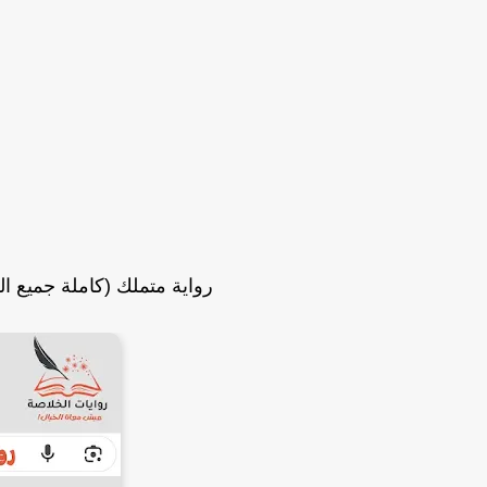
رواية متملك (كاملة جميع ال