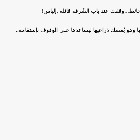
ئط...وقفت عند باب الشُرفة قائلة :إلياس!
ا وهو يُمسك ذراعيها ليساعدها على الوقوف بإستقامة..