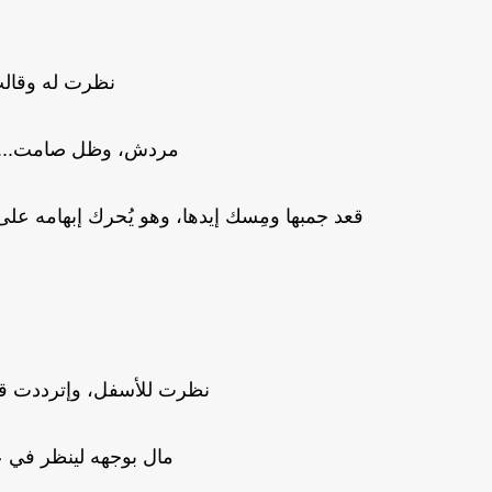
نظرت له وقالت:
مردش، وظل صامت...أخد
قعد جمبها ومِسك إيدها، وهو يُحرك إبهامه على 
نظرت للأسفل، وإترددت قا
مال بوجهه لينظر في عي