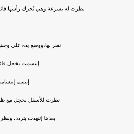
نظرت له بسرعة وهي تُحرك رأسها قائلة
نظر لها،ووضع يده على وجنتي
إبتسمت بخجل قائل
إبتسم إبتسامة 
نظرت للأسفل بخجل مع ظهور 
بعدها إتنهدت بتردد، ونظرت