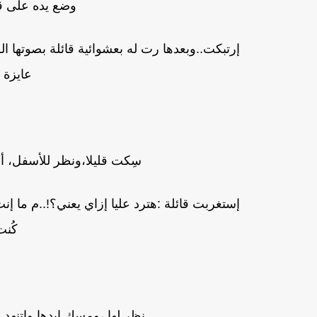
وضع يده على قدم
إرتبكت..وبعدها رت له بعشوائية قائلة بصوتها الر
عايزة 
سِكت قليلا،ونظر للأسفل، أوم
إستغربت قائلة :هترد عليا إزاي يعني؟!..م ما إن
كُن
نظر لها ،ومِسك إيدها وإتنه