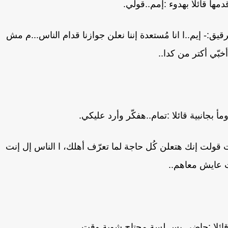
ها قائلا بهدوء :إمم..قولي.
قيق:- إيم..ا انا مُستعدة إننا نعلن جوازنا قدام الناس...م مش
أخبّي أكتر من كدا..
أ بجانبية قائلا :تمام..هفكّر وأرد عليكي.
ت قولت إنك هتعلن كُل حاجة لما تعرّف أهلك، ا الناس إل إنت
ت عايش معاهم..
د قائلا :حاضر..بس لسة محتاج شوية وقت..