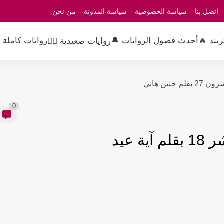
اتصل بنا
سياسة الخصوصية
سياسة المدونة
من نحن
ريند 🔥
أحدث فصول الروايات 🔔
روايات كاملة 
روايات صعيدية 👳‍♂️
ين هاني
0
 عيد