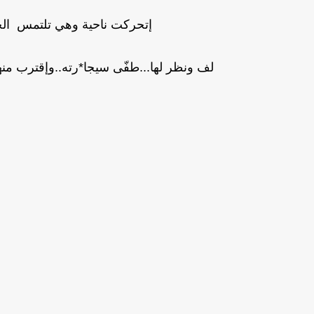
إتحركت ناحية وهي تلتمس الحا
لف ونظر لها...طفّى سيجا*رته..وإقترب منه