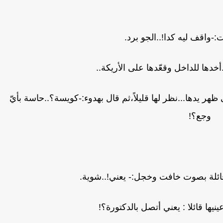
-واقف ليه كدا!..الجو برد.
ها للداخل وقعّدها على الأريكة..
ظهر يدها...نظر لها قليلاً،ثم قال بهدوء:-كويسة؟..حاسة بأيّ
وجع؟!
ئلة بصوت خافت وخجل:- يعني!..شوية.
نيها قائلا : يعني أتصل بالدكتورة؟!