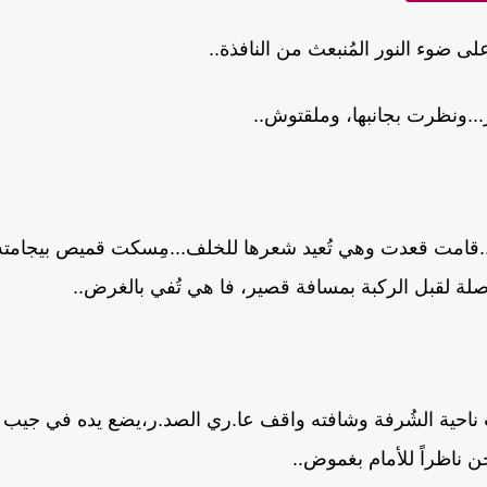
 ضوء النور المُنبعث من النافذة..
...ونظرت بجانبها، وملقتوش..
...قامت قعدت وهي تُعيد شعرها للخلف...مِسكت قميص بيجامته
اصلة لقبل الركبة بمسافة قصير، فا هي تُفي بالغرض..
ناحية الشُرفة وشافته واقف عا.ري الصد.ر،يضع يده في جيب
خن ناظراً للأمام بغموض..