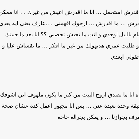
 اقدرش استحمل … انا ما اقدرش اعيش من غيرك … انا ممكن
 اقدرش … ما اقدرش … ارجوك افهمني ….عارف يعني ايه يعدي
ام بالليل لوحدي و انت ما تجيش تحضني ؟؟ انا بعد ما حبيتك
 لو طلبت عمري هديهولك من غير ما افكر … ما تقساش عليا و
تقولي ابعدي
…ده انا ما بصدق اروح البيت من كتر ما بكون ملهوف اني اشوفك
يقة وحدة بعيدة عني … بس انا مجبور اعمل كدة عشان صحة
يعرف بجوازنا … و يمكن يجراله حاجة