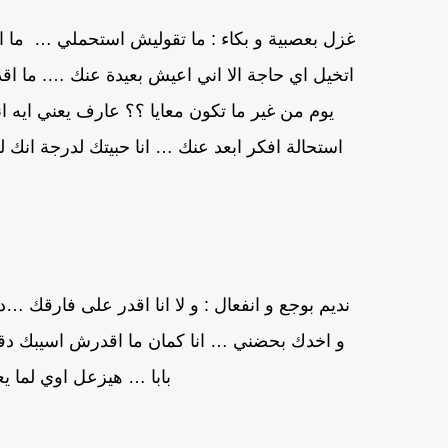
غزل بعصبية و بكاء : ما تقوليش استحملي … ما
اتخيل اي حاجة الا اني اعيش بعيدة عنك …. ما
يوم من غير ما تكون معايا ؟؟ عارف يعني ايه ان
استحالة افكر ابعد عنك … انا حبيتك لدرجة انك
نديم بوجع و انفعال : و لا انا اقدر على فارقك 
و اخدك بحضني … انا كمان ما اقدرش اسيبك دق
بابا … هيزعل اوي لما 