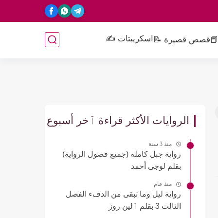
اسكريبتات ✍️
📕
قصص قصيرة 📝
الروايات الأكثر قراءة ٱخر أسبوع
منذ 3 سنة
رواية جبل كاملة (جميع فصول الرواية)
بقلم لوجى أحمد
منذ عام
رواية ليل وما تبقى من الدفء الفصل
الثالث 3 بقلم ٱلين روز