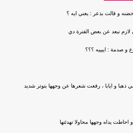
نه و قالت بذعر : يعني ايه ؟
ي لازم نبعد عن بعض الفترة دي
 و صدمة : اييييه ؟؟؟
هبا و ايابا ، رفعت شعرها عن وجهها بتوتر شديد
 و احاطت يداه وجهها محاولا تهدئتها