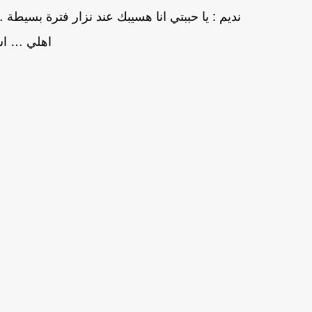
نديم : يا حببتي انا هسيبك عند نزار فترة بسيط
اهلي … ا