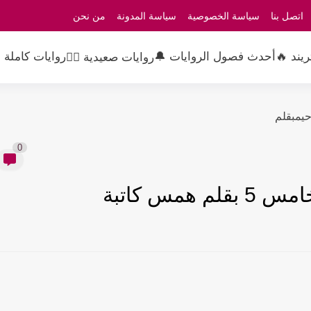
اتصل بنا
سياسة الخصوصية
سياسة المدونة
من نحن
ريند 🔥
أحدث فصول الروايات 🔔
روايات كاملة 
روايات صعيدية 👳‍♂️
0
مس كاتبة