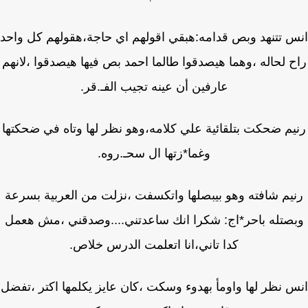
 تتنهد وبص قدامه:هبقي اقولهم اي حاجة،هقولهم كل واحد
ح لحاله ،وهما هيصدقوا طالما احمد بص فيها هيصدقوا ،لانهم
عارفين أن عينه تجيب الفـ.قر.
يم ضحكت بتلقائية علي كلامه،وهو نظر لها وتاه في ضحكتها
وغما*زتها ال سحـ.روه.
يم شافته وهو بيبصلها واتكسفت ،نزلت من العربية بسرعة
صتله باحر*اج: شكرا انك ساعدتني....وصدقني ،مش هعمل
كدا تاني،انا اتعلمت الدرس خلاص.
 نظر لها واومأ بهدوء وسكت ،كان عايز يكلمها اكتر ،تفضل