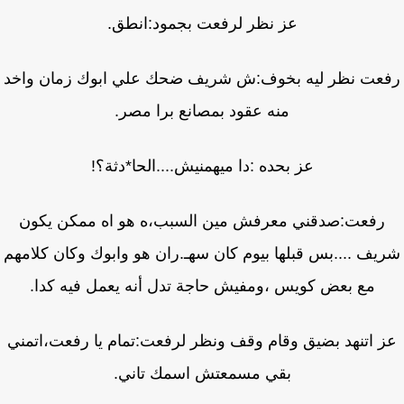
عز نظر لرفعت بجمود:انطق.
عت نظر ليه بخوف:ش شريف ضحك علي ابوك زمان واخد
منه عقود بمصانع برا مصر.
عز بحده :دا ميهمنيش....الحا*دثة؟!
رفعت:صدقني معرفش مين السبب،ه هو اه ممكن يكون
يف ....بس قبلها بيوم كان سهـ.ران هو وابوك وكان كلامهم
مع بعض كويس ،ومفيش حاجة تدل أنه يعمل فيه كدا.
 اتنهد بضيق وقام وقف ونظر لرفعت:تمام يا رفعت،اتمني
بقي مسمعتش اسمك تاني.