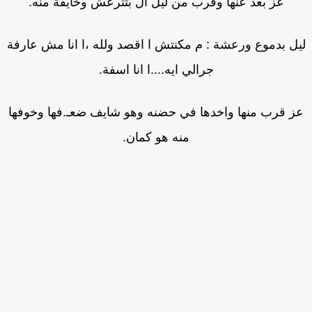
عز بعد عنها وقرب من ليل ال بتترعش وخايفة منه.
ل بدموع ورعشة : م مكنتش ا اقصد ولله ،ا انا مش عارفة
جرالي ايه....ا انا اسفة.
ز قرب منها واخدها في حضنه وهو شايف ضعـ.فها وخوفها
منه هو كمان.