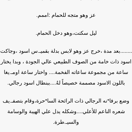
عز وهو متجه للحمام :اممم.
ليل سكتت،وهو دخل الحمام.
.....بعد مدة ،خرج عز وهو لابس بدلة بقميـ.س اسود ،وجاكت
ود ذات خامة من الصوف الطبيعي عالي الجودة ، وبدا يختار
اعة من مجموعة ساعاته الفخمة.... واختار ساعة اومـ.يغا
باللون الاسود مصممة خصيصاً لهُ....ببنطال اسود رجالي.
ع برفا*نه الرجالي ذات الرائحة السا*حرة،وقام بتصفـ.يف
شعره الناعم للأعلي....وشكله يدل علي الهيبة والوسامة
والسيـ.طرة.