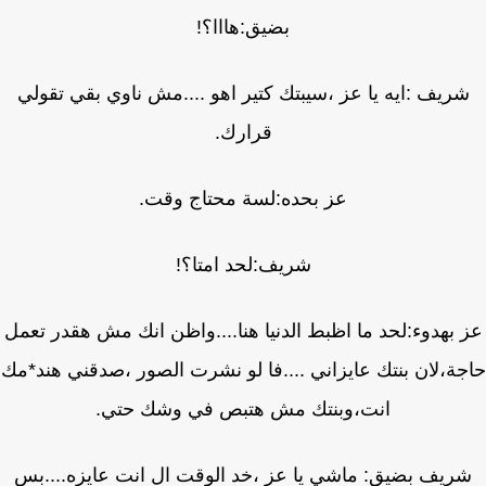
بضيق:هااا؟!
ريف :ايه يا عز ،سيبتك كتير اهو ....مش ناوي بقي تقولي
قرارك.
عز بحده:لسة محتاج وقت.
شريف:لحد امتا؟!
 بهدوء:لحد ما اظبط الدنيا هنا....واظن انك مش هقدر تعمل
ة،لان بنتك عايزاني ....فا لو نشرت الصور ،صدقني هند*مك
انت،وبنتك مش هتبص في وشك حتي.
ريف بضيق: ماشي يا عز ،خد الوقت ال انت عايزه....بس