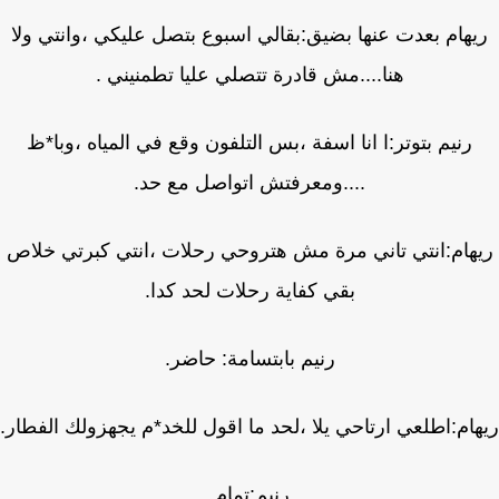
هام بعدت عنها بضيق:بقالي اسبوع بتصل عليكي ،وانتي ولا
هنا....مش قادرة تتصلي عليا تطمنيني .
رنيم بتوتر:ا انا اسفة ،بس التلفون وقع في المياه ،وبا*ظ
....ومعرفتش اتواصل مع حد.
هام:انتي تاني مرة مش هتروحي رحلات ،انتي كبرتي خلاص
بقي كفاية رحلات لحد كدا.
رنيم بابتسامة: حاضر.
ام:اطلعي ارتاحي يلا ،لحد ما اقول للخد*م يجهزولك الفطار.
رنيم:تمام.