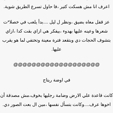
عرف انا مش هسكت كتير ،فا حاول تسرع الطريق شوية.
ز قفل معاه بضيق ،ونظر ل ليل ....بدأ يلعب في خصلا*ت
شعرها وعينه عليها بهدوء ،بيفكر هي ازاي بقت كدا ،ازاي
شوف الحجات دي وبتقعد فترة معينة وتختفي لما هو يقرب
عليها.
@@@@@@@@@@@@@@@@@@@
في اوضة ريتاج
نت قاعدة علي الارض وضامة رجليها بخوف،مش مصدقة أن
وها عرف....وكانت بتسأل نفسها ،مين ال بعت الصور دي.