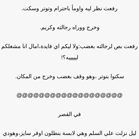
رفعت نظر ليه واومأ باحترام وتوتر وسكت.
وخرج ووراه رجالته وكريم.
عت بص لرجالته بغضب:ولا ليكم اي فايدة،امال انا مشغلكم
ليييييه؟!
سكتوا بتوتر ،وهو وقف بغضب وخرج من المكان.
@@@@@@@@@@@@@@@@@@@
في القصر
ل نزلت علي السلم وهي لابسة بنطلون اوفر سايز،وهودي