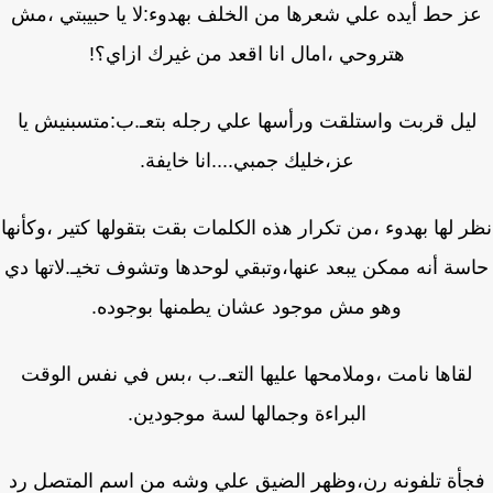
ز حط أيده علي شعرها من الخلف بهدوء:لا يا حبيبتي ،مش
هتروحي ،امال انا اقعد من غيرك ازاي؟!
يل قربت واستلقت ورأسها علي رجله بتعـ.ب:متسبنيش يا
عز،خليك جمبي....انا خايفة.
 لها بهدوء ،من تكرار هذه الكلمات بقت بتقولها كتير ،وكأنها
سة أنه ممكن يبعد عنها،وتبقي لوحدها وتشوف تخيـ.لاتها دي
وهو مش موجود عشان يطمنها بوجوده.
لقاها نامت ،وملامحها عليها التعـ.ب ،بس في نفس الوقت
البراءة وجمالها لسة موجودين.
أة تلفونه رن،وظهر الضيق علي وشه من اسم المتصل رد