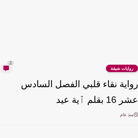
2
وايات شيقة
اية نقاء قلبي الفصل السادس
1 بقلم ٱية عيد
نذ عام