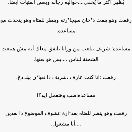
يُظهر اكثر ما يُخفي....حواليه رجاله وبعض الفتيات أيضا.
ت وهو ينفث د*خان سيجا*رته وينظر للفتاه وهو يتحدث مع
مساعده.
اعده: شريف بيلعب من ورانا ،اتفق معاك أنه مش هيبعت
الشحنة للناس ....بس هو بعتها.
رفعت :انا كنت عارف ،شريف دا تعبا*ن بيلـ.دغ.
مساعده:طب وهتعمل ايه؟!
فعت وهو ينظر للفتاه بقذ*ارة :نشوف الموضوع دا بعدين
....أنا مشغول.