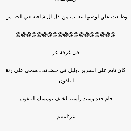
طلعت علي اوضتها بتعـ.ب من كل ال شافته في الجيـ.ش.
@@@@@@@@@@@@@@@@@@@
في غرفة عز
كان نايم علي السرير ،وليل في حضـ.نه....صحي علي رنة
التلفون.
قام قعد وسند رأسه للخلف ،ومسك التلفون.
عز:اممم.