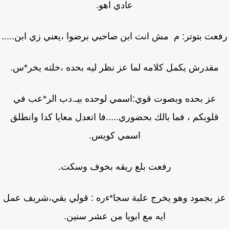
عادي اهو.
عت بتوتر: م مش انت ابن صاحبي برضوا ،يعني زي ابن.....
مقدرش يكمل كلامه لما عز نظر ليه بحده ،خلته يخر*س.
عز بحده وبصوت قوي:اسمي لوحده بيـ.دب الر*عب في
قلوبكم ، فما بالك بحضوري.....فا اتعدل معايا كدا وانطلق
اسمي كويس.
رفعت بلع ريقه بخوف وسكت.
 بجمود وهو يخرج علبة سجا*ءره : قولي بقي،شريف عمل
ايه مع ابويا من عشر سنين.