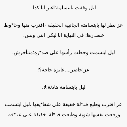
ليل وقفت بابتسامة:اغير انا كدا.
ز نظر لها بابتسامته الجانبية الخفيفة ،اقترب منها وحا*وط
خصـ.رها: في النهاية انا ليكي انتي وبس.
ليل ابتسمت وحطت رأسها علي صد*ره:متتأخرش.
عز:حاضر....عايزة حاجة؟!
ليل بابتسامة هادئة:لا.
ز اقترب وطبع قبـ*لة خفيفة علي شفا*يفها ،ليل ابتسمت
ورفعت نفسها شوية وطبعت قبـ*لة خفيفة علي عنـ*قه.