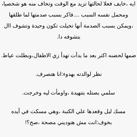
ه ،خايف فعلا لحالتها تزيد مع الوقت وتخاف منه هو شخصيا،
ومحمل نفسه السبب ....فاكر بسبب صدمتها لما طلقها
ويمكن بسبب الصدمة أنها تخيلت تكون وحيدة وتشوف اال
بتشوفه دا.
ها لحضنه اكتر بعد ما بدأت تهدأ زي الاطفال،وبطلت عياط.
نظر لوالدته بهدوء:انا هتصرف.
سلمي بصتله بتنهيدة ،واومأت ليه وخرجت.
مسك ليل وقعدها علي الكنبة ،وهي مسكت في أيده
بخوف:انت مش هتوديني مصحة ،صح؟!