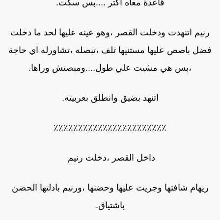
قاعدة معاه اكتر ....بس سكت.
رنيم اتنهدت ودخلت القصر ،وهو عينه عليها لحد ما دخلت
ضل باصص عليها مستنيها تلف ،تبصله ،تشاورله اي حاجة
،بس هي مشيت علي طول....ومبصتش وراها.
اتنهد بضيق وانطلق بعربيته.
٪٪٪٪٪٪٪٪٪٪٪٪٪٪٪٪٪٪٪٪٪٪٪
داخل القصر ،دخلت رنيم
ريهام شافتها وجريت عليها وحضنها ،ورنيم بادلتها الحضن
باشتياق.