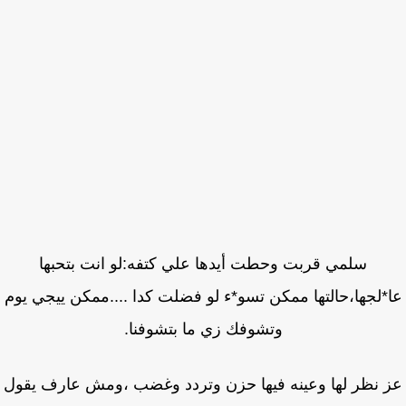
سلمي قربت وحطت أيدها علي كتفه:لو انت بتحبها
*لجها،حالتها ممكن تسو*ء لو فضلت كدا ....ممكن ييجي يوم
وتشوفك زي ما بتشوفنا.
 نظر لها وعينه فيها حزن وتردد وغضب ،ومش عارف يقول