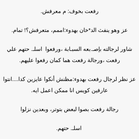
رفعت بخوف: م معرفش.
عز وهو ينفث الد*خان بهدوء:اممم، متعرفش؟! تمام.
شاور لرجالته بإصـ.بعه السبـابة ،ورفعوا اسلـ. حتهم علي
رفعت ،ورجالة رفعت هما كمان رفعوا عليهم.
 نظر لرجال رفعت بهدوء:مظنش أنكوا عايزين كدا....انتوا
عارفين كويس انا ممكن اعمل ايه.
رجالة رفعت بصوا لبعض بتوتر، وبعدين نزلوا
اسلـ. حتهم.