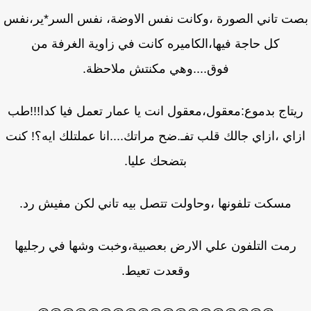
ت تاني الصورة ،وكانت نفس الاوضة، نفس السر*ير،نفس
كل حاجة فيها،الكاميره كانت في زاوية الغرفة من
فوق....وهي مكنتش ملاحظة.
يتاج بدموع:معقول،معقول انت يا عمار تعمل فيا كدا!!!طب
اي ،ازاي جالك قلب تفـ.ضح مراتك....انا عملتلك ايه؟! كنت
بتضحك عليا.
مسكت تلفونها ،وحاولت تتصل بيه تاني لكن مفيش رد.
رمت التلفون علي الارض بعصبية،وخبت وشها في رجليها
وقعدت تعيط.