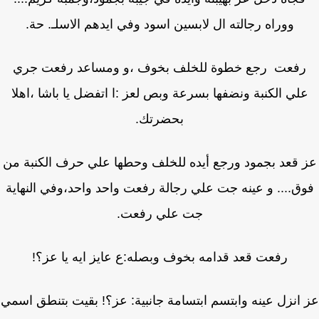
ووراه رجالته ال لابسين اسود وفي ايدهم الاسلـ. حة.
رفعت رجع خطوة للخلف بخوف ،و ومساعد رفعت جري
لي الكنبة ونضفها بسرعة وبص لعز :ا اتفضل يا باشا ،اهلا
بحضرتك.
 قعد بجمود ورجع أيده للخلف وحطها علي حرف الكنبة من
ق.... و عينه جت علي رجالة رفعت واحد واحد،وفي النهاية
جت علي رفعت.
رفعت قعد قدامه بخوف وبصله:ع عايز ايه يا عز؟!
انزل عينه وابتسم ابتسامة جانبية: عز؟! بقيت بتنطق اسمي