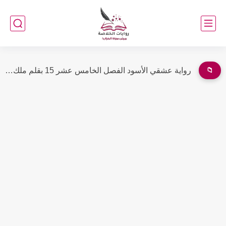
📁
رواية بنات ورد الفصل العشرون 20 بقلم رشا عبد العزيز