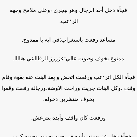
فجأة دخل أحد الرجال وهو بيجري ،وعلي ملامح وجهه
الر*عب.
مساعد رفعت باستغراب:في ايه يا ممدوح.
ممنوع بخوف وصوت عالي:عزززز الرفاااعي هناااا.
أة الكل اتر*عب ورفعت اتخض و بِعد البنت عنه بقوة وقام
ف ،وكل البنات جريت وراحت الاوضة،ورجالة رفعت وقفوا
بخوف منتظرين دخوله.
ورفعت كان واقف وأيده بتترعش.
فجأة دخل عز بهيبته وأيده في جيبه بجمود،وجمبه كريم....