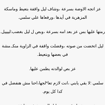
ز اتجه الاوضة بسرعة ،وشاف ليل واقفة بتعيط وماسكة
المزهرية في أيدها ،ورفعاها علي سلمي.
ها عليها بس عز بعد امه بسرعة ،وبص ل ليل بغضب:لييييل.
ل اتخضت من صوته ،وفضلت واقفة في الزاوية منكـ.مشة
في بعضها وبتعيط.
عز بص لوالدته يطمن عليها.
مي :لا بقي يابني ،انت لازم تعا*لجها،احنا مش هنفضل في
كدا كل يوم.