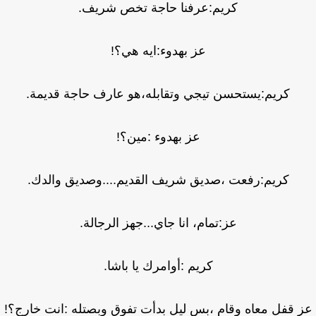
كريم:عرفنا حاجة تخص شريف.
عز بهدوء:ايه هي؟!
كريم:يستحسن تيجي وتقابله،هو عارف حاجة قديمة.
عز بهدوء :مين؟!
كريم:رفعت ،صديق شريف القديم....وصديق والدك.
عز:تمام، انا جاي...جهز الرجالة.
كريم :أوامرك يا باشا.
 قفل معاه وقام ،بس ليل بدأت تفوق وبصتله :انت خارج؟!