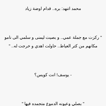
محمد اتنهد: بره.. قدام اوضة زياد
" ركزت مع جملة عمي.. و بصيت ليمنى و سلمي الى نامو
مكانهم من كتر العياط.. حاولت اهدي و خرجت له.. "
- يوسف! انت كويس؟
" بصلي وعيونه الدموع متجمده فيها "