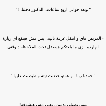
" وبعد حوالي اربع ساعات.. الدكتور دخلنا..! "
 المريض فاق و اتنقل غرفة تانيه.. بس مش هينفع اي زيارة
انهارده.. زي ما بلغتكم هيفضل تحت الملاحظه دلوقتي
" حمدنا ربنا.. و عمتو حضنت تيتة و طبطبت عليها "
يمنى بصتلي بدموع: يعني مش هنشوفه!!