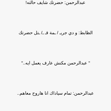
عبدالرحمن: حضرتك شايف حالته!
الظابط: و دي جريـ / ـمة قـ ـ/ ـتل حضرتك
" عبدالرحمن مكنش عارف يعمل ايه.."
عبدالرحمن: تمام سياداك انا هاروح معاهم..