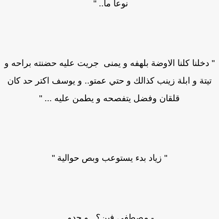
نوعا ما.. "
دخلنا كلنا الاوضة بلهفه و يمنى جريت عليه حضنته براحه و
يتة و ابلة زينب كذالك و حتي عمتو.. و يوسف اكتر حد كان
قلقان وفضل يتفصحه و يطمن عليه ... "
" زياد بدء يستوعب وبص حوالية "
- مصطفي فين؟.. و جدو