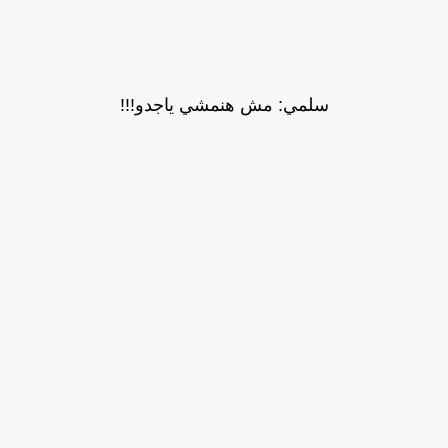
سلمي: مش هنمشي ياجدو!!!