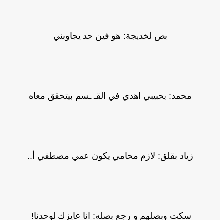
بص لخديجة: هو فين حد يجاوبني
محمد: يحبيبي اهدي في القـ ـسم بيتحقق معاه
زياد بقلق: لازم محامي يكون عمي مصطفي أ..
سكت وبصلهم و رجع بصله: انا عايزك لوحدنا!