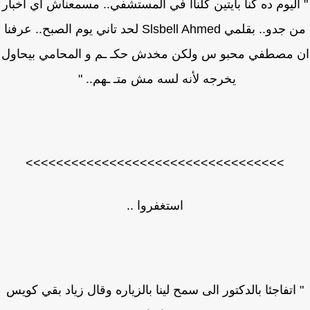
اليوم ده كنا بايتين كلناا في المستشفي.. مسمعناش اي اخبار
من جدو.. بقلمي Slsbell Ahmed لحد تاني يوم الصبح.. عرفنا
 مصطفي محبو س ولكن مخدش حكـ ـم و المحامي بيحاول
يخرجه لأنه لسه مش متـ ـهم.. "
>>>>>>>>>>>>>>>>>>>>>>>>>>>>>>>>>>
استغفروا ..
اتفاجئا بالدكتور الى سمح لينا بالزياره وقال زياد بقي كويس