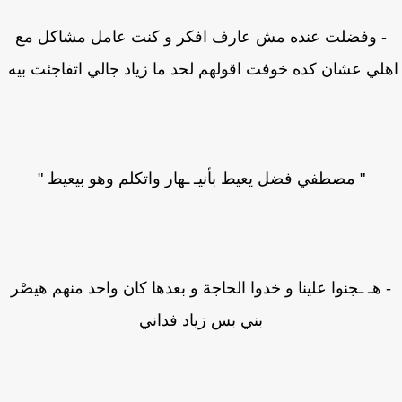
 وفضلت عنده مش عارف افكر و كنت عامل مشاكل مع
لي عشان كده خوفت اقولهم لحد ما زياد جالي اتفاجئت بيه
" مصطفي فضل يعيط بأنيـ ـهار واتكلم وهو بيعيط "
 هـ ـجنوا علينا و خدوا الحاجة و بعدها كان واحد منهم هيصْر
بني بس زياد فداني