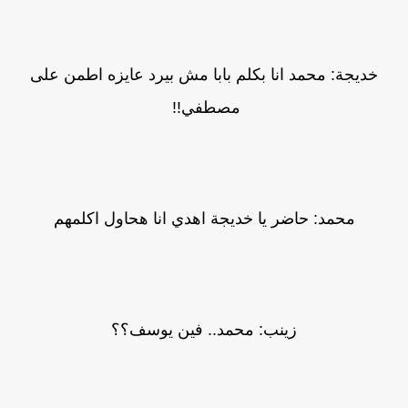
خديجة: محمد انا بكلم بابا مش بيرد عايزه اطمن على
مصطفي!!
محمد: حاضر يا خديجة اهدي انا هحاول اكلمهم
زينب: محمد.. فين يوسف؟؟