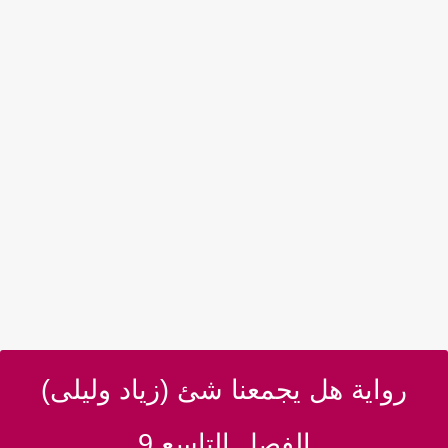
رواية هل يجمعنا شئ (زياد وليلى)
الفصل التاسع 9