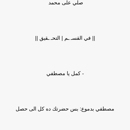
صلي على محمد
|| في القسـ ـم | التحـ ـقيق ||
- كمل يا مصطفي
مصطفي بدموع: بس حضرتك ده كل الى حصل