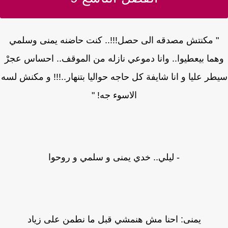
" مكنتش مصدقه الى حصل!!!.. كنت حاضنه يمنى وسلمي
ما بيعطيوا.. وانا دموعي نازله من الموقف.. احساس عجرْ
ر عليا و انا شايفة كل حاجه حواليا بتنهار..!!! و مكنش لسه
الاسوء جه! "
- ليلي.. خدي يمنى و سلمي و روحوا
يمنى: احنا مش هنمشي قبل ما نطمن على زياد