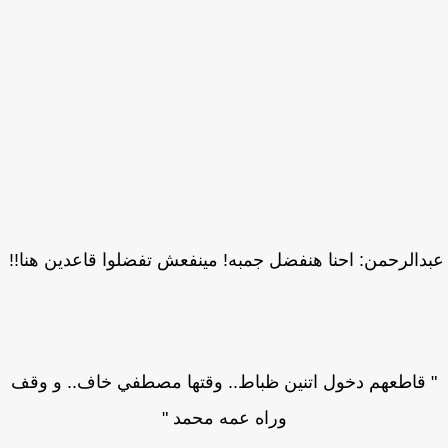
دالرحمن: احنا هنفضل جمبه! مينفعش تفضلوا قاعدين هنا!!
 قاطعهم دخول اتنين ظباط.. وقتها مصطفي خاف.. و وقف
وراه عمه محمد "