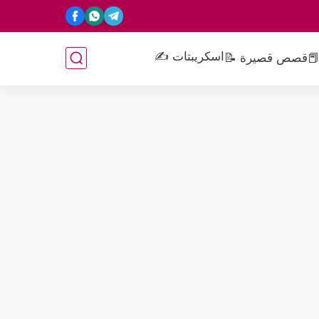
اسكريبتات ✍️
📕
قصص قصيرة 📝