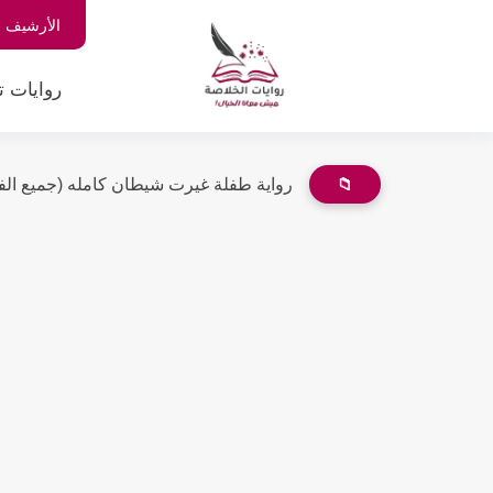
الأرشيف
روايات ت
📁
رواية طفلة غيرت شيطان كامله (جميع الفص