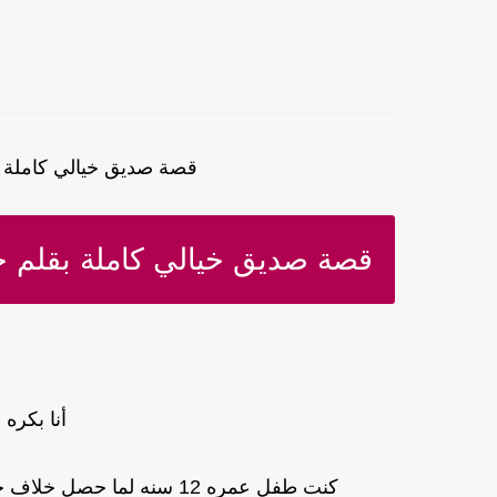
قصة صديق خيالي كاملة ع
قصة صديق خيالي كاملة بقلم ح
أنا بكره
كنت طفل عمره 12 سنه لما حصل خلاف حاد بين والدي ووالدتي نتيجة أزمة مادية كان بيمر بيها بابا