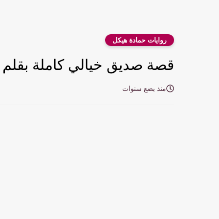
روايات حمادة هيكل
قصة صديق خيالي كاملة بقلم 
منذ بضع سنوات