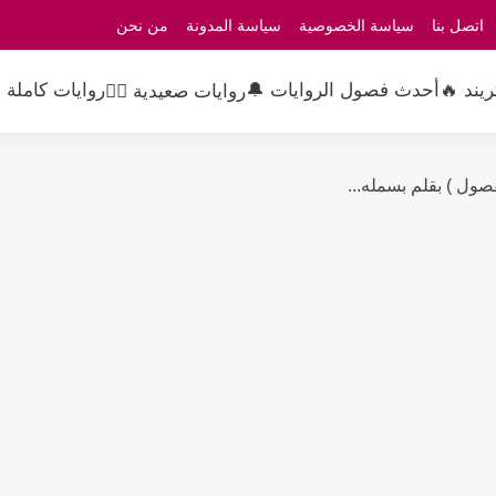
اتصل بنا
سياسة الخصوصية
سياسة المدونة
من نحن
ريند 🔥
أحدث فصول الروايات 🔔
روايات كاملة 
روايات صعيدية 👳‍♂️
ول ) بقلم بسمله...