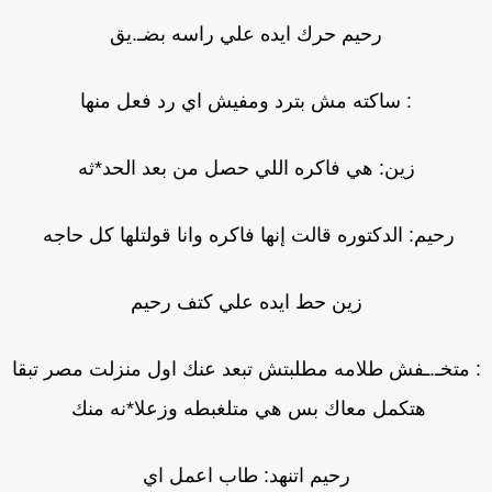
رحيم حرك ايده علي راسه بضـ.يق
: ساكته مش بترد ومفيش اي رد فعل منها
زين: هي فاكره اللي حصل من بعد الحد*ثه
رحيم: الدكتوره قالت إنها فاكره وانا قولتلها كل حاجه
زين حط ايده علي كتف رحيم
 متخـ.ـفش طلامه مطلبتش تبعد عنك اول منزلت مصر تبقا
هتكمل معاك بس هي متلغبطه وزعلا*نه منك
رحيم اتنهد: طاب اعمل اي