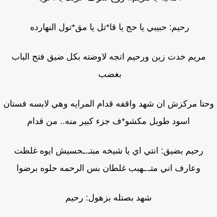
رحيم: حبيبي يا حج يا قا*تل يا مق*تول النهارده
مريم خدت زين ورحيم اتجه لاوضته بكل ضيق فتح الباب
بغضب
تا مركزش ان شهد واقفه قدام المرايه وهي لابسه فستان
اسود طويل مكشو*ف جزء كبير منه.. من قدام
رحيم بضيق: انتي اي يا شيخه مبتـ.ـحسيش ايوه غلطت
وعارف اني متـ.ـهبب غلطان بس الرحمه حلوه برضوا
شهد بصتله بزهول: رحيم