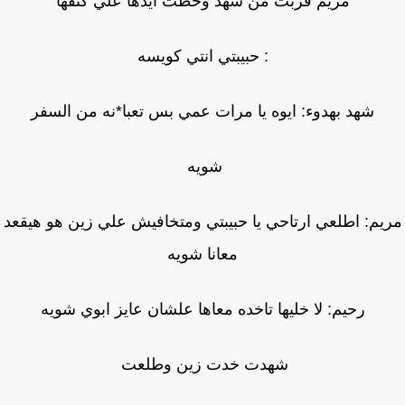
مريم قربت من شهد وحطت ايدها علي كتفها
: حبيبتي انتي كويسه
شهد بهدوء: ايوه يا مرات عمي بس تعبا*نه من السفر
شويه
يم: اطلعي ارتاحي يا حبيبتي ومتخافيش علي زين هو هيقعد
معانا شويه
رحيم: لا خليها تاخده معاها علشان عايز ابوي شويه
شهدت خدت زين وطلعت