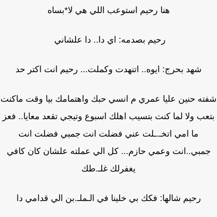
هنا رحيم استوعب اللي هي لا*بساه
رحيم بصدمه: اي دا.. دا علشاني
شهد بحرج: ايوه.. اتنهدت وكملت... رحيم انت اكتر حد
ه حنين عليا عمري م انسي حبك واهتمامك بيا وقت ماكنت
عب ولا لما كنت بتسيب اهلك اسبوع وتيجي تقعد معايا.. فعز
ما امي اتخـ.ـلت عني فضلت انت جمبي فضلت انت
مبي..انت وعمي حازم... كل الي عملته علشان كان كافي
يغفرلك غلـ.طك
رحيم شالها: فكك بي خلينا في الـملـ.بن الي قدامي دا