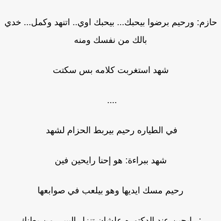
زم: ورحيم برضوا بيحبك... بيحبك اوي.. اتنهد وكمل... خدي
بالك من نفسك ومنه
شهد استغربت كلامه بس سكتت
....
في الطياره رحيم بيربط الحزام لشهد
شهد ببراءة: هو إحنا رايحين فين
رحيم مسك ايديها وهو بيلعب في صوابعها
: رايحين عند الدكتوره علشان تنزل البيبي من بطنك