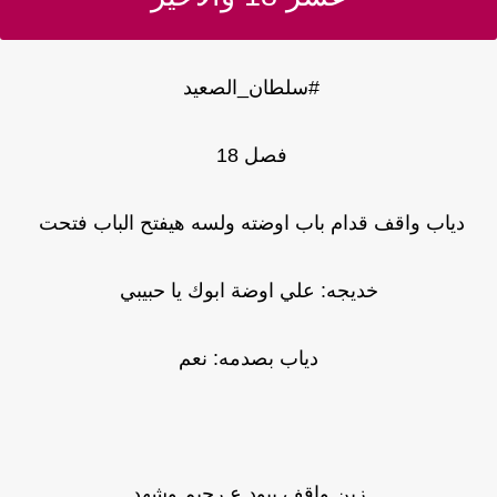
#سلطان_الصعيد
فصل 18
دياب واقف قدام باب اوضته ولسه هيفتح الباب فتحت
خديجه: علي اوضة ابوك يا حبيبي
دياب بصدمه: نعم
زين واقف بيود.ع رحيم وشهد