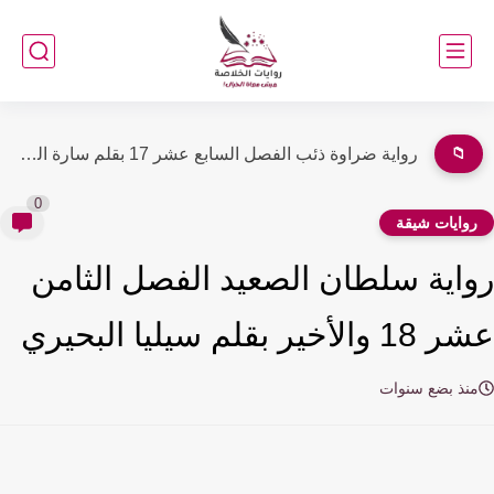
📁
رواية ضراوة ذئب الفصل السادس عشر 16 بقلم سارة الحلفاوى
0
وايات شيقة
اية سلطان الصعيد الفصل الثامن
لأخير بقلم سيليا البحيري
نذ بضع سنوات