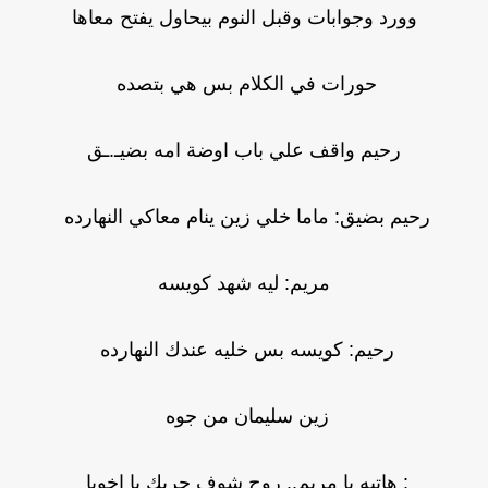
وورد وجوابات وقبل النوم بيحاول يفتح معاها
حورات في الكلام بس هي بتصده
رحيم واقف علي باب اوضة امه بضيـ.ـق
رحيم بضيق: ماما خلي زين ينام معاكي النهارده
مريم: ليه شهد كويسه
رحيم: كويسه بس خليه عندك النهارده
زين سليمان من جوه
: هاتيه يا مريم.. روح شوف حربك يا اخويا