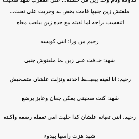
ومه ونام وخد زين في حضنه... علي المغرب شهد صحيت
ملقتش زين جنبها قامت بخض ـه وجريت علي تحت...
اتنفست براحه لما لقيته مع جده زين بيلعب معاه
رحيم من ورا: انتي كويسه
شهد: خـ.فت علي زين لما ملقتوش جنبي
رحيم: انا لقيته بيعيـ.ـط اخدته ونزلت علشان متصحيش
شهد: كنت صحيتني يمكن جعان وعايز يرضع
حيم: انتي تعبانه علشان كدا خليت امي تعمله رضعه واكلته
شهد هزت راسها بهدوء