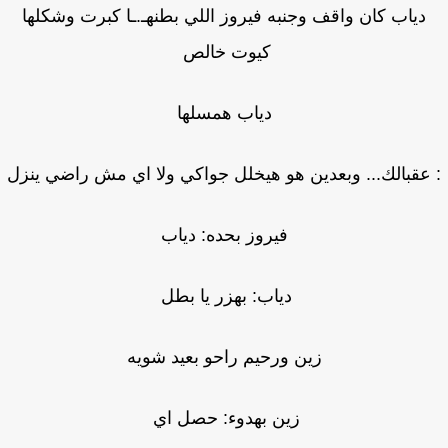
دياب كان واقف وجنبه فيروز اللي بطنهـ.ـا كبرت وشكلها
كيوت خالص
دياب همسلها
عقبالك... وبعدين هو هيخلل جواكي ولا اي مش راضي ينزل
فيروز بحده: دياب
دياب: بهزر يا بطل
زين ورحيم راحو بعيد شويه
زين بهدوء: حصل اي