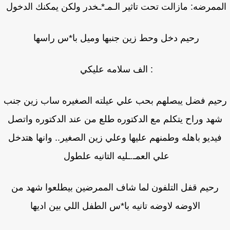
ممرضه: مازالت تحت تاثير الـمـ*ـخدر ولكن يمكنك الدخول
رحيم دخل وحط زين جنبها وميل با*س راسها
: الف سلامه عليكي
يم فضل يبصلهم بحب علي عيلته الصغيره ساب زين جنب
هد وراح يتكلم مع الدكتوره طلع من عند الدكتوره واتصل
يديو باهله وطمنهم عليها وعلي زين الصغير.. وانها هتدخل
علي العمـ.ـليه التانيه علطول
رحيم قفل التلفون لما شاف الممرضين بيطلعوا شهد من
الاوضه لاوضه تانيه با*س الطفل اللي بين اديها