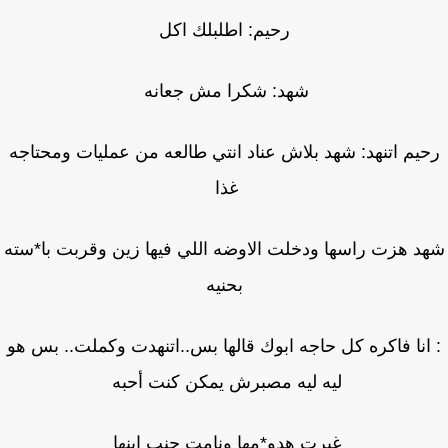
رحيم: اطلبلك اكل
شهد: شكرا مش جعانه
يم اتنهد: شهد بلاش عناد انتي طالعه من عمليات ومحتاجه
غذا
د هزت راسها ودخلت الاوضه اللي فيها زين وقربت با*سته
بحنيه
انا فاكره كل حاجه ابوك قالها بس..اتنهدت وكملت.. بس هو
ليه ليه مصبرش يمكن كنت أحبه
غيرت هدو*مها ونامت جنب ابنها