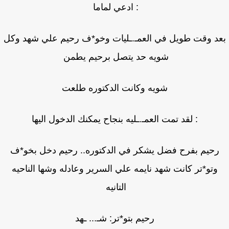
: ادعي لماما
د وقت طويل في العمـ.ـليات وخو*ف رحيم علي شهد وكل
شويه حد يتصل برحيم يطمن
شويه وكانت الدكتوره طلعت
: لقد تمت العمـ.ـليه بنجاح يمكنك الدخول اليها
رحيم بفرح فضل يشكر في الدكتوره.. رحيم دخل بخو*ف
وتو*تر كانت شهد نايمه علي السرير وعادله وشها الناحيه
التانيه
رحيم بتو*تر: شـ... ـهد