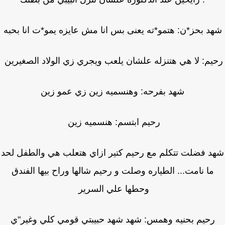
د بحز*ن: هتمو*ته يعنى بس انا مش عايزه يمو*ت انا بحبه
يم: لا هي هتنزله علشان يلعب ويجري زي الولاد الصغيرين
شهد بفرحه: وهنسميه زين زي عمو زين
رحيم ابتسم: هنسميه زين
د فضلت تتكلم مع رحيم كتير ازاي هتعلب هي والطفل لحد
ما نامت... الطياره وصلت و رحيم شالها وراح بيها الفندق
وحطها علي السرير
رحيم بحنيه وهمس: شهد شهد حبيبتي قومي كلي وغير"ي