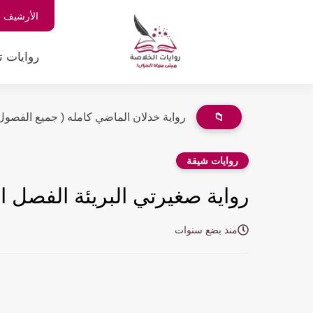
الأرشيف
روايات ت
📁
رواية خذلان الماضي الفصل التاسع 9 بقلم آلاء محمد حجازي...
روايات شيقة
رواية صغيرتي البريئة الفصل الثاني 2 بقلم دع
منذ بضع سنوات