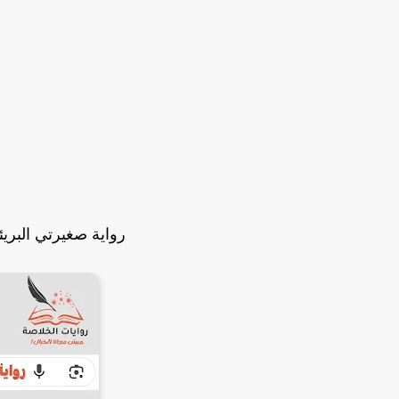
رواية صغيرتي البريئة الفصل ا