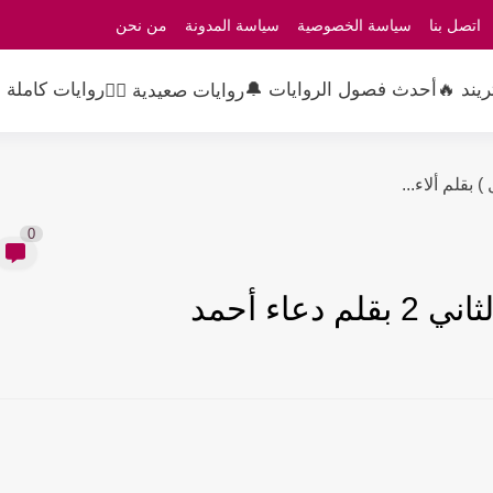
اتصل بنا
سياسة الخصوصية
سياسة المدونة
من نحن
ريند 🔥
أحدث فصول الروايات 🔔
روايات كاملة 
روايات صعيدية 👳‍♂️
0
اء أحمد