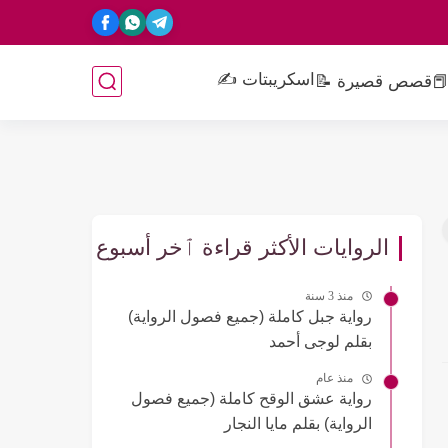
اسكريبتات ✍️
📕
قصص قصيرة 📝
الروايات الأكثر قراءة ٱخر أسبوع
منذ 3 سنة
رواية جبل كاملة (جميع فصول الرواية)
بقلم لوجى أحمد
منذ عام
رواية عشق الوقح كاملة (جميع فصول
الرواية) بقلم مايا النجار