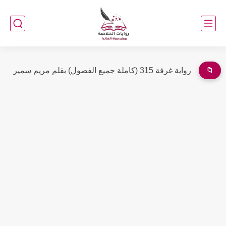
📁
رواية في حضن الغرباء (كاملة جميع الفصول) بقلم أمل عبدالرازق