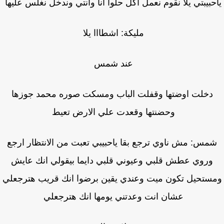
حبيبتي يلا نقوم نعمل اكل حلوا انا وانتي وندخل نغلس عليها
مليكة: اشطااا يلا
عند شمس
دخلت اوضتها وقفلت الباب ومسكت صوره محمد جوزها
وحضنتها وقعدت علي الارض تعيط
مس: مش ناوي ترجع بقا ياحبيبي تعبت من الانتظار ارجع
وروي عطش قلبي وعيوني قلبي دايما بيقولي انك عايش
ستحيل تكون ميت وعندي يقين برضوا انك قريب هترجعلي
عشان انت وعدتني يومها انك هترجعلي