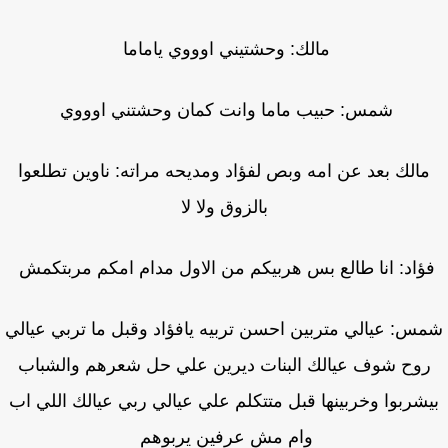
مالك: وحشتيني اوووي ياماما
شمس: حبيب ماما وانت كمان وحشتني اوووي
مالك بعد عن امه وبص لفؤاد ومديحه مراته: ناوين تطلعوا
بالزوق ولا لا
ؤاد: انا طالع بس هربيكم من الاول مدام امكم مربتكمش
س: عيالي متربين احسن تربيه يافؤاد وقبل ما تربي عيالي
وح شوف عيالك البنات ديرين علي حل شعرهم والشباب
شربوا وخربينها قبل متتكلم علي عيالي ربي عيالك اللي اب
وام مش عرفين يربوهم