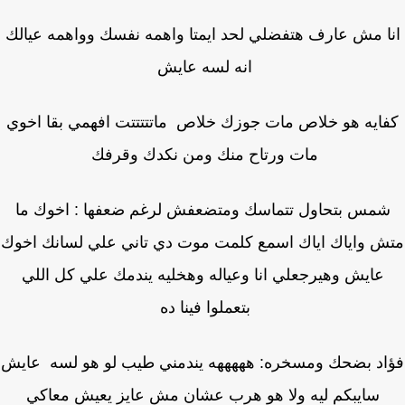
ا مش عارف هتفضلي لحد ايمتا واهمه نفسك وواهمه عيالك
انه لسه عايش
ايه هو خلاص مات جوزك خلاص ماتتتتتت افهمي بقا اخوي
مات ورتاح منك ومن نكدك وقرفك
مس بتحاول تتماسك ومتضعفش لرغم ضعفها : اخوك ما
ش واياك اياك اسمع كلمت موت دي تاني علي لسانك اخوك
عايش وهيرجعلي انا وعياله وهخليه يندمك علي كل اللي
بتعملوا فينا ده
اد بضحك ومسخره: هههههه يندمني طيب لو هو لسه عايش
سايبكم ليه ولا هو هرب عشان مش عايز يعيش معاكي