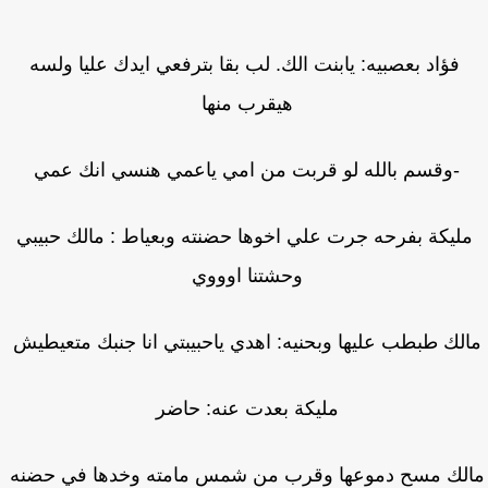
فؤاد بعصبيه: يابنت الك. لب بقا بترفعي ايدك عليا ولسه
هيقرب منها
-وقسم بالله لو قربت من امي ياعمي هنسي انك عمي
ليكة بفرحه جرت علي اخوها حضنته وبعياط : مالك حبيبي
وحشتنا اوووي
لك طبطب عليها وبحنيه: اهدي ياحبيبتي انا جنبك متعيطيش
مليكة بعدت عنه: حاضر
لك مسح دموعها وقرب من شمس مامته وخدها في حضنه