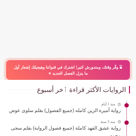
⌛️ وفّر وقتك، ومتدورش كتير! اشترك في قنواتنا وهيجيلك إشعار أول
ما ينزل الفصل الجديد ♥️
الروايات الأكثر قراءة ٱخر أسبوع
منذ 1 أيام
رواية أميرة الزين كامله (جميع الفصول) بقلم سلوى عوض
منذ 3 سنة
رواية عشق الفهد كاملة (جميع فصول الرواية) بقلم سجى
محمد