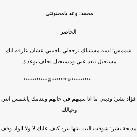
محمد: وعد يامجنونتي
الحاضر
شممس: لسه مستنياك ترجعلي ياحبيبي عشان عارفه انك
مستحيل تبعد عني ومستحيل تخلف بوعدك
*********♕*"*****♕***********
اد بشر: وديني ما انا سيبهم في حالهم ولندمك ياشمس انتي
وعيالك
حة بشر: شوفت البت بنتها بترد كيف عليك لا ولا الواد وقف