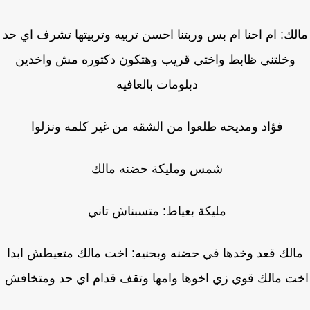
لك: ام احنا ام بس وربتنا احسن تربيه وتربيتها تشرف اي حد
وخلتني ظابط واختي قريب وهتكون دكتوره مش واخدين
دبلومات بالعافيه
فؤاد ومديحه طلعوا من الشقه من غير كلمه ونزلوا
شمس ومليكة حضنه مالك
مليكة بعياط: متسبناش تاني
الك قعد وخدها في حضنه وبحنيه: اخت مالك متعيطش ابدا
ت مالك قوي زي اخوها وامها وتقف قدام اي حد ومتخافش