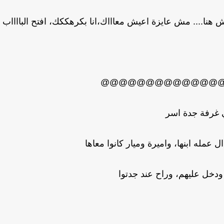
ش هنا.... مش عايزة اعيش معاااك،انا بكرهككك، افتح البااااب
@@@@@@@@@@@@@
غرفة جدة اسر
 عمله ابنها، واميرة وميار كانوا معاها
ودخل عليهم، وراح عند جدتوا