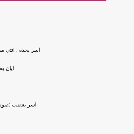
اسر بحدة : انتي مر
ايان بع
اسر بغضب :صوتك