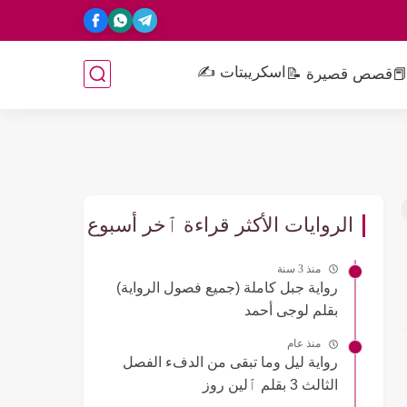
اسكريبتات ✍️
📕
قصص قصيرة 📝
الروايات الأكثر قراءة ٱخر أسبوع
منذ 3 سنة
رواية جبل كاملة (جميع فصول الرواية)
بقلم لوجى أحمد
منذ عام
رواية ليل وما تبقى من الدفء الفصل
الثالث 3 بقلم ٱلين روز