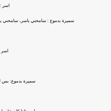
اسر :
سميرة بدموع : سامحني ياسر، سامحني ياب
اسر 
سميرة بدموع: بس لي