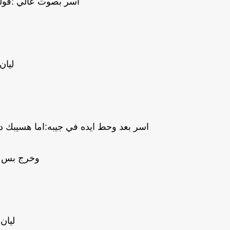
اسر بصوت عالي :قولت
ليان
اسر بعد وحط ايده في جيبه:اما هسيبك د
وخرج بس قف
ليان