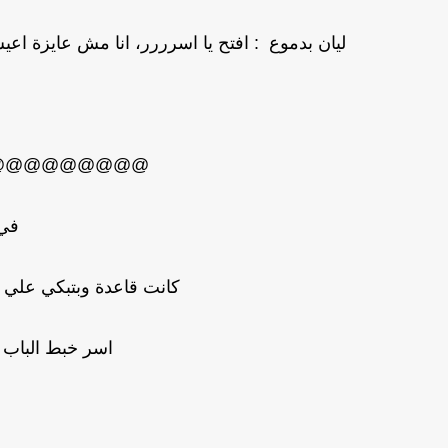
ليان بدموع : افتح يا اسرررر، انا مش عايزة اعي
@@@@@@@@@
في 
كانت قاعدة وبتبكي علي ال
اسر خبط الباب 