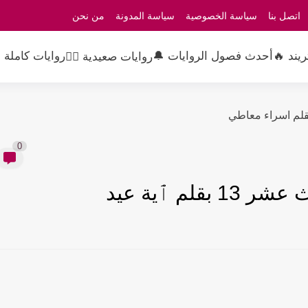
اتصل بنا
سياسة الخصوصية
سياسة المدونة
من نحن
ريند 🔥
أحدث فصول الروايات 🔔
روايات كاملة 
روايات صعيدية 👳‍♂️
0
لم ٱية عيد