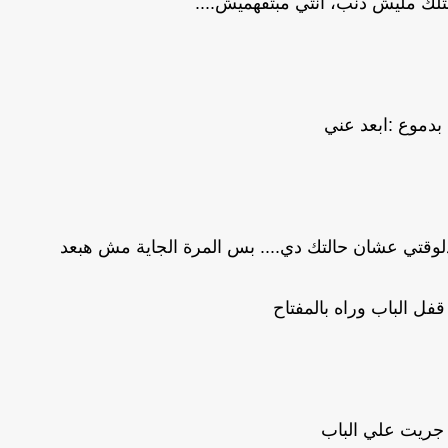
لك مليش ذنب، انتي مبتفهميش....
 بدموع :ابعد عني
لوقتي عشان حالتك دي.... بس المرة الجاية مش هبعد
ل الباب وراه بالمفتاح
 جريت علي الباب