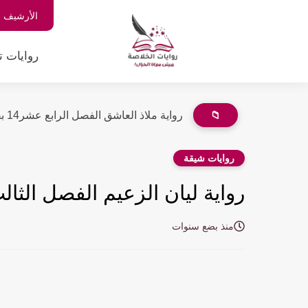
الأرشيف
روايات ت
📁
رواية ملاذ العاشق الفصل الرابع عشر14 بقلم اسراء معاطي
روايات شيقة
رواية ليان الزعيم الفصل الثالث عشر 13 بق
منذ بضع سنوات