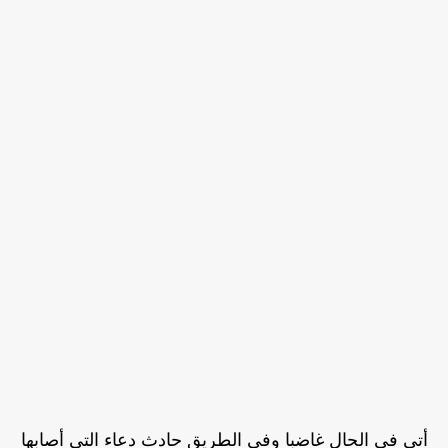
أتى في الحال غاضبا وفي الطريق حادث دعاء التي أصابها