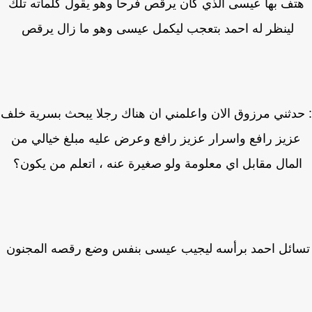
تف بها عيسى الذي كان يرقص فرحا وهو يقول كلماته تلك
لينظر له احمد بتعجب ليكمل عيسى وهو ما زال يرقص
دثني مرزوق الان واعلمني ان هناك رجلا يبحث بسرية خلف
زيز رافع واسرار عزيز رافع وعرض عليه مبلغ خيالي من
لمال مقابل اي معلومة ولو صغيرة عنه ، اتعلم من يكون؟
ائل احمد برأسه ليجيب عيسى بنفس وضع رقصه المجنون