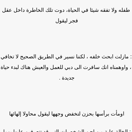
له ولا تفقه شيئا في الحياة، دوت تلك الخاطرة داخل عقل
فجر ليقول
ازلت ابحث خلفه ، لكننا نسير في الطريق الصحيح لا تخافي
اوهمناه انك سافرت الى دبي للعمل والعيش هناك لبدء حياة
جديدة .
اومأت برأسها بحزن لتخفض وجهها ليقول محاولا إلهائها
الخالة علية من احن الشخصيات التي قد تتعرفين عليها يوما،