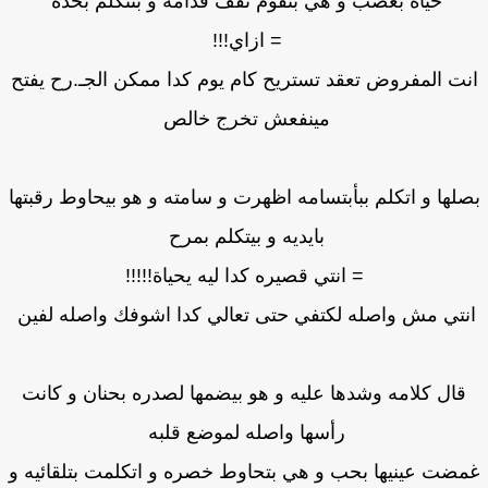
حياة بغضب و هي بتقوم تقف قدامه و بتتكلم بحده
= ازاي!!!
ت المفروض تعقد تستريح كام يوم كدا ممكن الجـ.رح يفتح
مينفعش تخرج خالص
لها و اتكلم ببأبتسامه اظهرت و سامته و هو بيحاوط رقبتها
بايديه و بيتكلم بمرح
= انتي قصيره كدا ليه يحياة!!!!!
نتي مش واصله لكتفي حتى تعالي كدا اشوفك واصله لفين
قال كلامه وشدها عليه و هو بيضمها لصدره بحنان و كانت
رأسها واصله لموضع قلبه
ضت عينيها بحب و هي بتحاوط خصره و اتكلمت بتلقائيه و