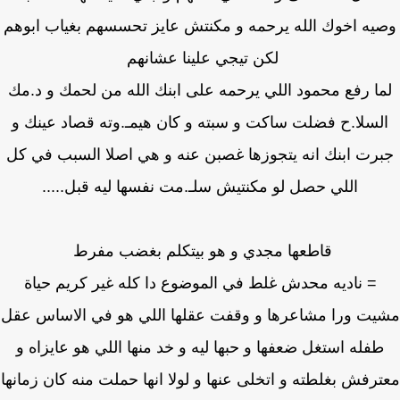
يه اخوك الله يرحمه و مكنتش عايز تحسسهم بغياب ابوهم
لكن تيجي علينا عشانهم
ا رفع محمود اللي يرحمه على ابنك الله من لحمك و د.مك
لسلا.ح فضلت ساكت و سبته و كان هيمـ.وته قصاد عينك و
رت ابنك انه يتجوزها غصبن عنه و هي اصلا السبب في كل
اللي حصل لو مكنتيش سلـ.مت نفسها ليه قبل.....
قاطعها مجدي و هو بيتكلم بغضب مفرط
= ناديه محدش غلط في الموضوع دا كله غير كريم حياة
يت ورا مشاعرها و وقفت عقلها اللي هو في الاساس عقل
طفله استغل ضعفها و حبها ليه و خد منها اللي هو عايزاه و
رفش بغلطته و اتخلى عنها و لولا انها حملت منه كان زمانها