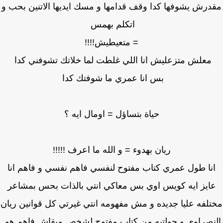
درش يشوفها كدا وقف قدامها و مسك ايديها الاتنين بحب و
اتكلم بهمس
= متعيطيش!!!!
معلش متزعليش انا اللي غلطت لما خلاتك تشوفني كدا
بس انا عمري ما شوفتك كدا
حياة بتساؤل = اومال ايه ؟
ريان بهدوء = و الله ما اعرف !!!!!
نا طول عمري كتاب مفتوح لنفسي فاهم نفسي و فاهم انا
ايز ايه كويس اوي بس معاكي انتي بالذات بحس بمشاعر
لفه عليا جديده و مش مفهومه انتي غيرتي كل قوانين ريان
نصراوي و حولتيه من كتاب مفتوح لشخص مبقاش فاهم هو.