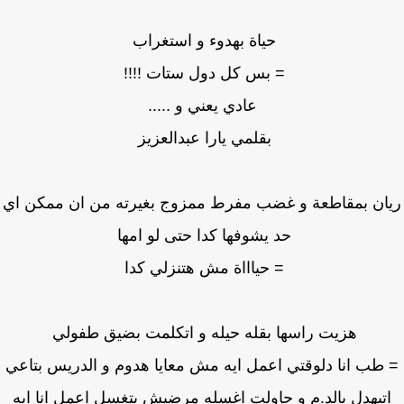
حياة بهدوء و استغراب
= بس كل دول ستات !!!!
عادي يعني و .....
بقلمي يارا عبدالعزيز
ان بمقاطعة و غضب مفرط ممزوج بغيرته من ان ممكن اي
حد يشوفها كدا حتى لو امها
= حياااة مش هتنزلي كدا
هزيت راسها بقله حيله و اتكلمت بضيق طفولي
طب انا دلوقتي اعمل ايه مش معايا هدوم و الدريس بتاعي
تبهدل بالد.م و حاولت اغسله مرضيش يتغسل اعمل انا ايه