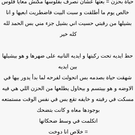
اة بحزن = بعتها عشان نصرف بفلوسها مكنش معايا فلوس
خالص يوم ما أطلقت و سبت البيت فاضطريت ابعيها و انا
شيلها من رقبتي حسيت اني بشيل جزء مني بس الحمد لله
كله خير
 ايديه تحت ركبتها و ايديه التانيه على ضهرها و هو بيشيلها
بين ايديه
هقت حياة بصدمه بس اتحولت لفرحه لما بدأ يدور بيها في
اوضه و هو بيبتسم و بيحاول يطلعها من الحزن اللي هي فيه
كت في رقبته و خايفه تقع بس في نفس الوقت مستمتعه
بوجودها معاه و كانت بتضحك
اتكلمت في وسط ضحكاتها
= خلاص انا دوخت