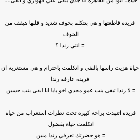
اة= ايوا من القاهره انا جدي يبقى علي الهواري و ابقى....
ريده قاطعتها و هي بتتكلم بخوف شديد و قلبها هيقف من
الخوف
= انتي رندا ؟
اة هزيت راسها بالنفي و اتكلمت باحترام و هي مستغربه ان
فريده عارفه رندا
 لا رندا تبقى بنت عمو مجدي اخو بابا انا ابقى بنت حسين
ريده اتنهدت براحه كبيره تحت نظرات استغراب من حياه
اتكلمت حياة بفضول
= هو حضرتك تعرفي رندا منين