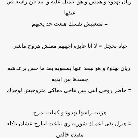
ريان بهدوء و همس و هو بيميل عليه و بيد.فن راسه في
عنقها
= متتعبيش نفسك هبعت حد يجبهم
حياة بخجل = لا انا عايزه اجيبهم معلش هروح ماشي
ريان بهدوء و هو بيبعد عنها بصعوبه بعد ما حس برعـ.شه
جسدها بين ايديه
= حاضر روحي انتي بس هاجي معاكي متروحيش لوحدك
هزيت راسها بهدوء و كملت بمرح
= هنزل بقى اعملك شوربه زي بتاعت انبارح عشان تاكله
مفيده خالص