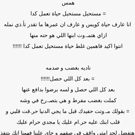
همس
= مستحيل مستحيل حياة تعمل كدا
نا عارف حياة كويس و عارف ان عمرها ما تقدر تأ.ذي نمله
ازاي هتمـ.وت ابنها اللي هو حته منها
انتوا اكيد فاهمين غلط حياة مستحيل تعمل كدا !!!!!!
ناديه بغضب و صدمه
= بعد كل اللي حصل!!!!!!
بعد كل اللي حصل و لسه برضوا بدافع عنها
كملت بغضب مفرط و هي بتصـ.رخ في وشه
= بقولك مـ.وتت حفيدك قبل ما يجي الدنيا حر.قت قلبي و
قلب ابنك عليه حر.ام عليك يا مجدي حرام عليك
ضل لحد امتى واقف في صفهم و جاي علينا فهمنا انك بتنفذ