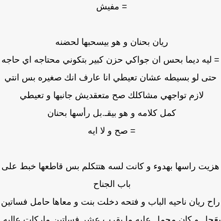
= مفيش
ريان بحنان و هو بيسحبها لحضنه
ليه ديما بحس ان جواكي حزن كبير بتكوني محتاجه اي حاجه
ى لو بسيطه عشان تعيطي انا عارف انك صغيره بس انتي
لازم تواجهي مشاكلك صح متعقديش جانبها و تعيطي
كمل كلامه و هو بيقـ.بل رأسها بحنان
= صح و لا ايه
يت راسها بهدوء و كانت لسه هتتكلم بس قاطعها خبط على
باب الجناح
 ريان ناحيه الباب و فتحه دخلت بنت و معاها حامل فساتين
َجل و كان محمل عليه ما يقرب عشر فساتين ماركات عاليه