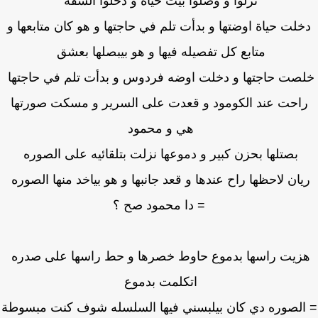
نزلوا و وصلوا بيت حياة و دخلوا الشقه
لت حياة اوضتها و بدأت تلم في حاجتها و هو كان متابعها و
متابع كل تفصيله فيها و هو بيبصلها بعشق
صت حاجتها و دخلت اوضه فردوس و بدأت تلم في حاجتها
احت عند الكومود و قعدت على السرير و مسكت صورتها
هي و محمود
بصتلها بحزن كبير و دموعها نزلت بتلقائيه على الصوره
يان لاحظها راح عندها و قعد جانبها و هو بياخد منها الصوره
= دا محمود صح ؟
زيت راسها بدموع حاوط خصرها و حط راسها على صدره
اتكلمت بدموع
الصوره دي كان بيلبسني فيها السلسله شوف كنت مبسوطة