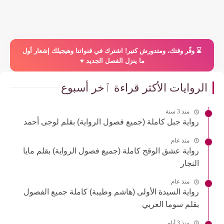
⌛️ وفّر وقتك، ومتدورش كتير! اشترك في قنواتنا وهيجيلك إشعار أول
ما ينزل الفصل الجديد ♥️
الروايات الأكثر قراءة ٱخر أسبوع
منذ 3 سنة
رواية جبل كاملة (جميع فصول الرواية) بقلم لوجى أحمد
منذ عام
رواية عشق الوقح كاملة (جميع فصول الرواية) بقلم مايا
النجار
منذ عام
رواية السيدة الأولى (هاشم وطيبة) كاملة جميع الفصول
بقلم سوما العربي
منذ 3 أيام