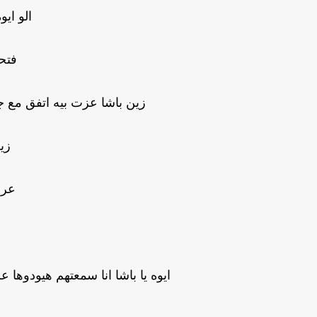
الو ايو
فتح
زين باشا عزت بيه اتفق مع 
زي
عرف
ايوه يا باشا انا سمعتهم هيودوها