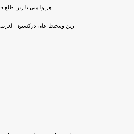
هربوا منى يا زين طلع ق
زين وبيخبط على دركسيون العربيه 