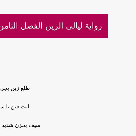
رواية ليالى الزين الفصل الثامن
طلع زين يجرى
انت فين يا س
سيف بحزن شديد و