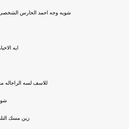
شويه وجه احمد الحارس الشخصى لز
ايه الاخب
للاسف لسه الراجاله مش
شوي
زين مسك التلف