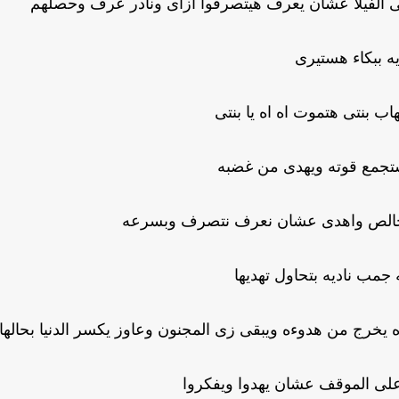
الفيلا عشان يعرف هيتصرفوا ازاى ونادر عرف وحصلهم
يه ببكاء هستيرى
اب بنتى هتموت اه اه يا بنتى
ستجمع قوته ويهدى من غضبه
خالص واهدى عشان نعرف نتصرف وبسرعه
جمب ناديه بتحاول تهديها
خرج من هدوءه ويبقى زى المجنون وعاوز يكسر الدنيا بحالها
على الموقف عشان يهدوا ويفكروا