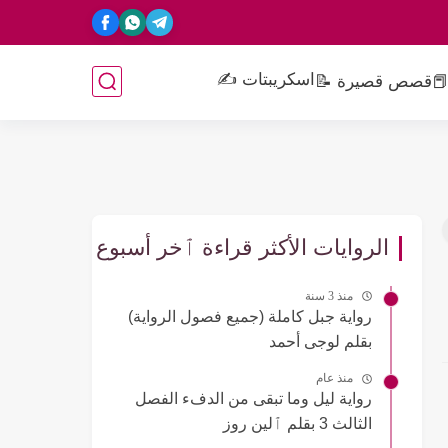
اسكريبتات ✍️
📕
قصص قصيرة 📝
الروايات الأكثر قراءة ٱخر أسبوع
منذ 3 سنة
رواية جبل كاملة (جميع فصول الرواية)
بقلم لوجى أحمد
منذ عام
رواية ليل وما تبقى من الدفء الفصل
الثالث 3 بقلم ٱلين روز