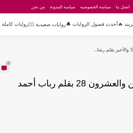
اتصل بنا
سياسة الخصوصية
سياسة المدونة
من نحن
ريند 🔥
أحدث فصول الروايات 🔔
روايات كاملة 
روايات صعيدية 👳‍♂️
0
28 بقلم رباب أحمد