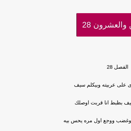
 والعشرون 28
الفصل 28
 على عربيته وبيكلم سيف
يف بظبط انا قربت اوصلك
غضب ووجع اول مره يحس بيه