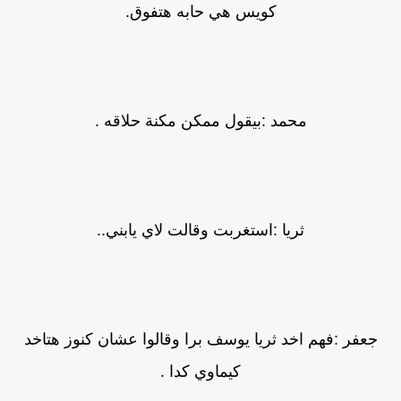
كويس هي حابه هتفوق.
محمد :بيقول ممكن مكنة حلاقه .
ثريا :استغربت وقالت لاي يابني..
جعفر :فهم اخد ثريا يوسف برا وقالوا عشان كنوز هتاخد
كيماوي كدا .