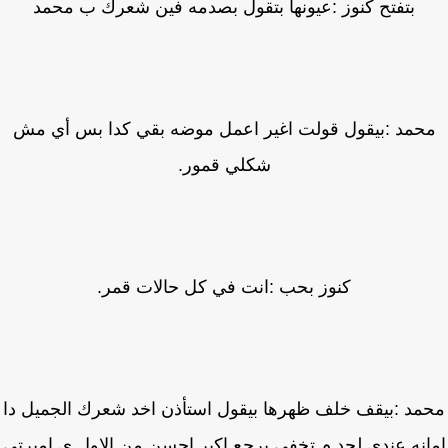
بتفتح كنوز :عيونها بتقول بصدمه فين شعرك ب محمد
حمد :بيقول قولت اغير اعمل موضه بقي كدا بس أي مش
شكلي قمور.
كنوز بحب :انت في كل حالات قمر.
مد :بيقف خلف ظهرها بيقول استأذن اخد شعرك الجميل دا
انه عندي لحد م تخفي يرجع اكبر احسن من الاول ي اميرتي