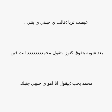
عيطت ثريا :قالت ي حببتي ي بنتي .
بعد شويه بتفوق كنوز :بتقول محمدددددددد انت فين.
محمد بحب :بيقول انا اهو ي حبيبي جنبك.