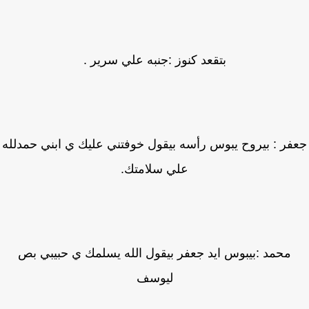
بتقعد كنوز :جنبه علي سرير .
فر : بيروح يبوس رأسه بيقول خوفتني عليك ي ابني حمدلله
علي سلامتك.
محمد :بيبوس ايد جعفر بيقول الله يسلمك ي حبيبي بص
ليوسف