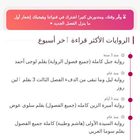
⌛️ وفّر وقتك، ومتدورش كتير! اشترك في قنواتنا وهيجيلك إشعار أول
ما ينزل الفصل الجديد ♥️
الروايات الأكثر قراءة ٱخر أسبوع
منذ 3 سنة
رواية جبل كاملة (جميع فصول الرواية) بقلم لوجى أحمد
منذ عام
رواية ليل وما تبقى من الدفء الفصل الثالث 3 بقلم ٱلين
روز
منذ 3 أيام
رواية أميرة الزين كامله (جميع الفصول) بقلم سلوى عوض
منذ عام
رواية السيدة الأولى (هاشم وطيبة) كاملة جميع الفصول
بقلم سوما العربي