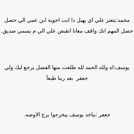
حمد:بتعتز علي اي يهبل دا انت اخوية ابن عمي الي حصل
ل المهم انك واقف معانا اتقبض علي الي م يسمي صديق.
وسف:اه ولله الحمد لله طلعت منها الفضل يرجع ليك ولي
جعفر بعد ربنا طبعآ
جعفر :بياخد يوسف بيخرجوا برع الاوضه.