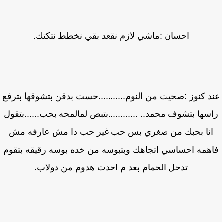
احسان :ماشي لازم نقعد بقي نخطط نتكتك.
د كنوز :صحيت من النوم...........حست بدقن بتشوقها بترفع
سها بتشوف محمد.. ............بتبص لمالمحه بحب......بتقول
انا بحبك من صغري بس حب غير حب دا مش عارفه مش
همه احساسي اتجاهك وبتبوسه من خده بوسه رقيقه بتقوم
تدخل الحمام بعد م اخدت هدوم من دولاب.