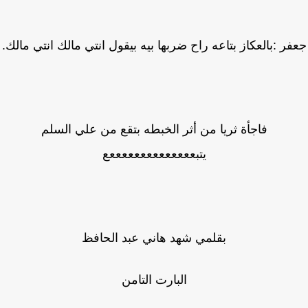
ر :بالعكاز بتاعه راح ضربها بيه بيقول انتي مالك انتي مالك.
فاجأة ثريا من أثر الخبطه بتقع من علي السلم
يتبععععععععععععععع
بقلمي شهد هاني عبد الحافظ
البارت التامن