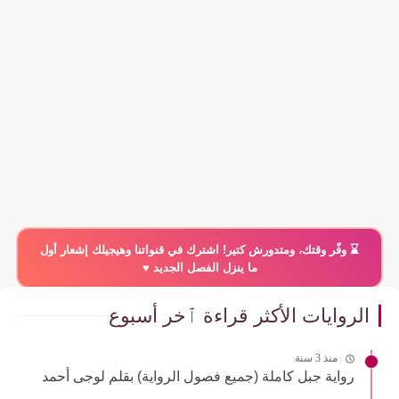
⌛️ وفّر وقتك، ومتدورش كتير! اشترك في قنواتنا وهيجيلك إشعار أول
ما ينزل الفصل الجديد ♥️
الروايات الأكثر قراءة ٱخر أسبوع
منذ 3 سنة
رواية جبل كاملة (جميع فصول الرواية) بقلم لوجى أحمد