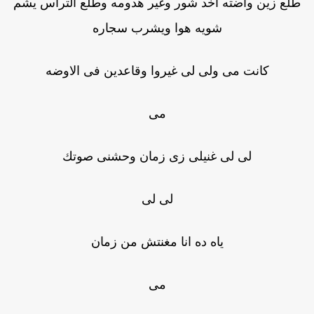
طلع زين واضته اخد شور وغير هدومه وطلع التراس يشم
شويه هوا ويشرب سجاره
كانت مى ولى لى غيروا وقاعدين فى الاوضه
مى
لى لى غنيلى زى زمان وحشنى صوتك
لى لى
ياه ده انا مغنتش من زمان
مى