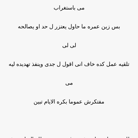
مى باستغراب
بس زين عمره ما حاول يعتزر ل حد او يصالحه
لى لى
تلقيه عمل كده خاف انى اقول ل جدى وينفذ تهديده ليه
مى
مفتكرش عموما بكره الايام تبين