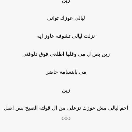
زين
ليالى عوزك ثوانى
نزلت ليالى تشوفه عاوز ايه
زين بص ل مى وقلها اطلعى فوق دلوقتى
مى بابتسامه حاضر
زين
حم ليالى مش عوزك تزعلى من ال قولته الصبح بس اصل
000