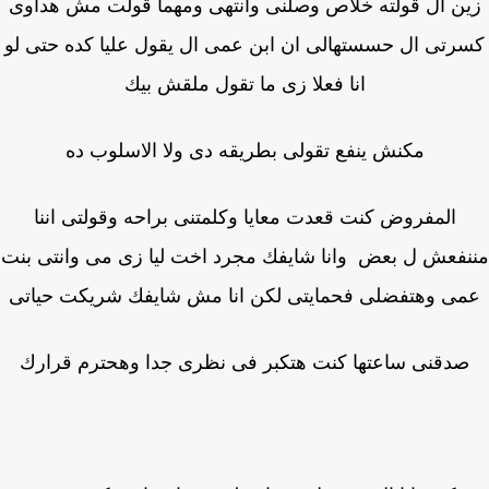
ن ال قولته خلاص وصلنى وانتهى ومهما قولت مش هداوى
رتى ال حسستهالى ان ابن عمى ال يقول عليا كده حتى لو
انا فعلا زى ما تقول ملقش بيك
مكنش ينفع تقولى بطريقه دى ولا الاسلوب ده
المفروض كنت قعدت معايا وكلمتنى براحه وقولتى اننا
فعش ل بعض وانا شايفك مجرد اخت ليا زى مى وانتى بنت
ى وهتفضلى فحمايتى لكن انا مش شايفك شريكت حياتى
صدقنى ساعتها كنت هتكبر فى نظرى جدا وهحترم قرارك