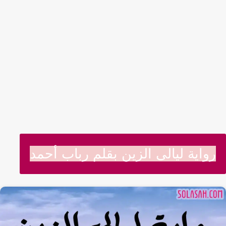
رواية ليالى الزين بقلم رباب أحمد