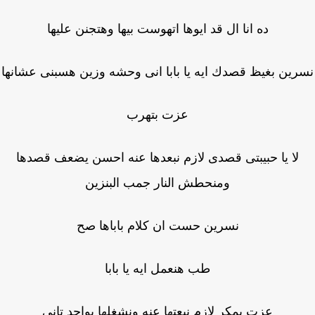
ده انا ال قد ايوها اتهوست بيها وهتجنن عليها
رين بغيظ قصدك ايه يا بابا انى وحشه وزين هسبنى عشانها
عزت بتهرب
لا يا حبيبتى قصدى لازم نبعدها عنه احسن يضعف قصدها
ومنحطش النار جمب البنزين
نسرين حست ان كلام باباها صح
طب هنعمل ايه يا بابا
عزت بمكر لازم نبعتها عنه ونشغلها بواحد تانى