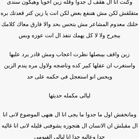
وكنت انا ال هقف ل جدوا وقله زين اخويا وهيكون سندى
قلقش لكن مش هننفع بعض لكن انت يا زين كتر قعدتك بره
تك معدوم المشاعر مش بتحس بحد والا فارق معاك كلامك
بيجرح ولا لا كل يهمك تنفذ ال انت عوزه وبس
زين واقف بيبصلها نظرت اعجاب ومش قادر يرد عليها
استغرب ان عقلها كبير كده وناضجه ولاول مره يندم الزين
ويحس انو استعجل فى حكمه على حد
ليالى مكمله حديثها
اتخفش اول ما جدوا ما يجى انا ال هنهى الموضوع لانى انا
 مقبلش ان الانسان ال هتجوزه يشوفنى قليله لانى انا غاليه
جدا وعاليه جدا انا ليالى الفيومى