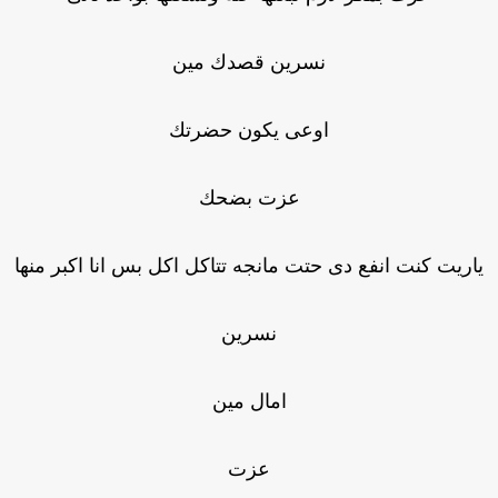
نسرين قصدك مين
اوعى يكون حضرتك
عزت بضحك
اريت كنت انفع دى حتت مانجه تتاكل اكل بس انا اكبر منها
نسرين
امال مين
عزت