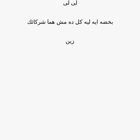
لى لى
بخضه ايه ليه كل ده مش هما شركائك
زين