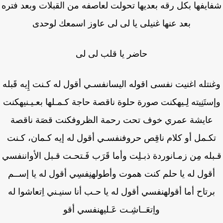
ايفها بكل رقه بعديها تحولت لعاصفه من القبلات وبعد فتره
بعد عنها غنيلى يا لى لى عاوز اسمعك لوحدى
حاضر يا قلب لى لى
نتله اغنيت نفسى اقوله اليسانفسـي أقول له كـنت إِيه قَبله
ستَنِيته لِـيهكنت صورة حلوة ناقصة حاجة كـمـلها بعـيـنيهكنت
عايشة عمري خوف تحت رحمة الظروفكنت قصَة ناقصة
كـمل أو كلام ناقِص حروفنفسـي أقول له إيه كـمان، كـنت
له مِن زمـانوردة ذبـلِت وأما قَرَب فَـتحـت قـبل الأواننفسي
قول له يا حلم كنت هموت وأطولهنِفسِي أقول له يا إســم
رتاح أما أقولهنفسي أقول له يا حـب أنا سنيـني اِتعاشوا له
واِتعَــاشِـت عَـليهنفسي أقو