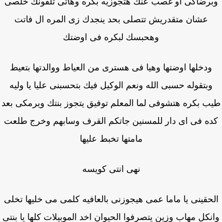
رضاكى او غصب عنك هتجوزيه بكره وهاتى تلفونك خلصى
عشان متقدريش تتصلى بحد ينجدك زى المره ال فاتت
وهحبسك لبكره فى اوضتك
ودخلها اوضتها وهيا فى هسترى من العياط ووالدتها بتعيط
وبتقوله حسبى الله ونعم الوكيل فيك بتحسبنى عليا يا وليه
ب بكره هتشوفى لما المعلم توفيق يتجوز بنتك ويرمكى بعد
ه فى اى دار للمسنين جاتكم القرف وسابهم وخرج طلعت
مامتها تخبط عليها
نهى انتى كويسه
حقينى يا ماما عمى هيجوزنى بالعافيه كلمى مى خليها تخلى
نكل مهاب وزين يتصرفوا الحيوان اخد الموبيلات كلها يا بنتى