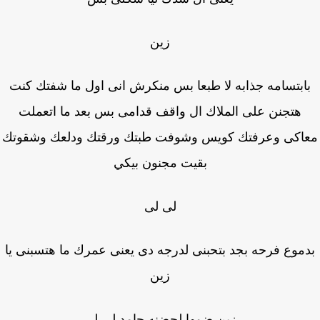
زين
ابتسامه جذابه لا طبعا بس منكرش انى اول ما شفتك كنت
هتجنن على الملاك ال واقف قدامى بس بعد ما اتعملت
اكى وعرفتك كويس وشوفت طبتك ورقتك ودلعك وشقوتك
بقيت مجنون بيكي
لى لى
موع فرحه بجد بتحبنى لدرجه دى يعنى عمرك ما هتسبنى يا
زين
زين ضمها لحضنه جامد لى لى