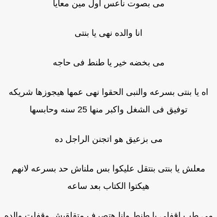
مى بصوت ناعس اول مين معايا
انا والده نهى يا بنتى
مى بخضه خير يا طنط فى حاجه
اه يا بنتى بسرعه والنبى الحقوا نهى عمها هيجوزها شريكه
توفيق فى الشغل واكبر منها 25 سنه وحابسها
مى بزعيق هو اتجنن الراجل ده
معلش يا بنتى بنتقل عليكوا بس ملناش حد بسرعه لانهم
هيكتوا الكتاب بعد ساعه
 طب اقفلى يا طنط وانا هتصرف متقلقيش وقفلت والده