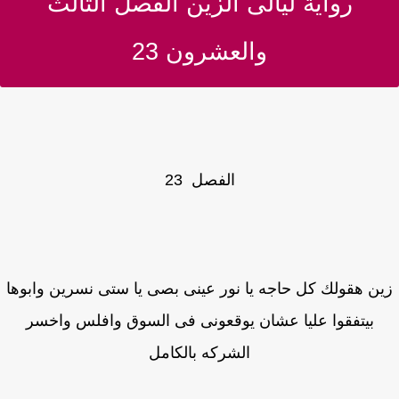
رواية ليالى الزين الفصل الثالث
والعشرون 23
الفصل 23
ن هقولك كل حاجه يا نور عينى بصى يا ستى نسرين وابوها
بيتفقوا عليا عشان يوقعونى فى السوق وافلس واخسر
الشركه بالكامل