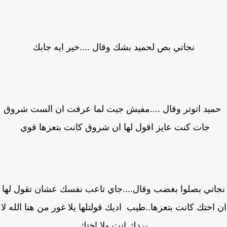
نجاتي بص لحميد بشك وقال ....خير ايه جابك
يد اتوتر وقال ....مفيش جيت لما عرفت ان الست شروق
جات كنت عايز اقول لها ان شروق كانت بتعزها قوي
اتي بصلوا بغضب وقال....جاي تاعب نفسك عشان تقول لها
اختك كانت بتعزها..طيب اديك قولتلها يلا غور من هنا الله لا
يردك انت ولا اختك