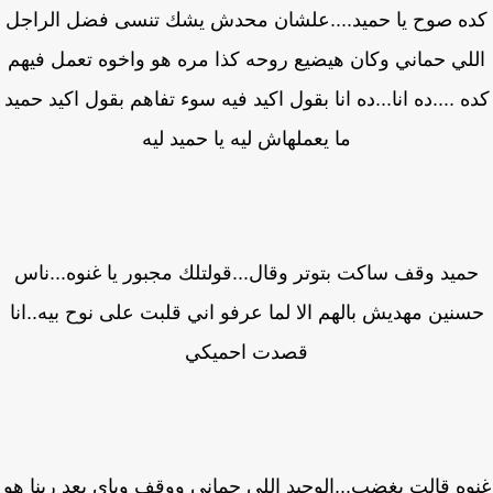
ه صوح يا حميد....علشان محدش يشك تنسى فضل الراجل
لي حماني وكان هيضيع روحه كذا مره هو واخوه تعمل فيهم
 ....ده انا...ده انا بقول اكيد فيه سوء تفاهم بقول اكيد حميد
ما يعملهاش ليه يا حميد ليه
ميد وقف ساكت بتوتر وقال...قولتلك مجبور يا غنوه...ناس
نين مهديش بالهم الا لما عرفو اني قلبت على نوح بيه..انا
قصدت احميكي
وه قالت بغضب...الوحيد اللي حماني ووقف وياي بعد ربنا هو