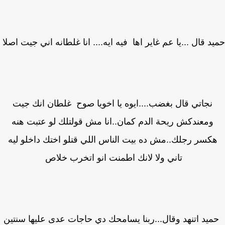
د قال ...يا عم غاير اها فيه ايه.... انا غلطانه اني جيت اصلا
نجاتي قال بغضب....ايوه يا اخويا صوح غلطان انك جيت
ومعندكش ريحة الدم كمان..انا مش قولتلك لو عتبت هنه
كسر رجلك..مش ده بيت الناس اللي قتلو اختك داخلو ليه
تاني ولا لانك اطمنت انو اتخرب خلاص
يد اتنهد وقال...ربنا يسامحك دي حاجات عدى عليها سنتين