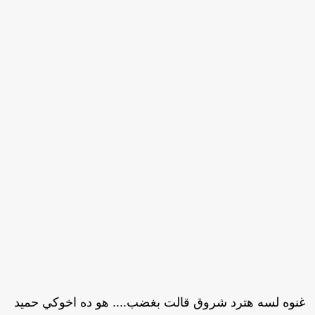
نوه لسه هترد شروق قالت بغضب.... هو ده اخوكي حميد