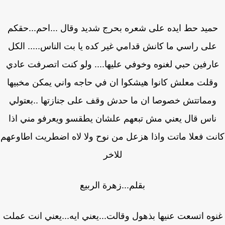
ميد حط ايده على شعره بحرج شديد وقال ...احم...حقكم
لى راسي ما كانش قدامي غير كده يا بت الناس..... الكل
ارفين حبي لغنوه وخوفي عليها.... ولو كنت اتصرفت عادي
قلت معلش كانوا هيشكوا ان في حاجه واني يمكن مخبيها
مماتتش خصوصا ان ما حدش وقف على جنازتها ..بعتولي
اس قال يعني مش تبعهم علشان يطقسو ويعرفو مني اذا
ت فعلا ماتت واذا هزعل من نوح ولا لاه اضطريت اطاوعهم
للاخر
بقلم...زهرة الربيع
وه اتسعت عنيها بذهول وقالت...يعني ايه...يعني انت عملت