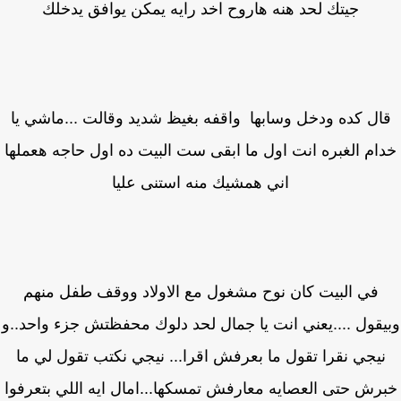
جيتك لحد هنه هاروح اخد رايه يمكن يوافق يدخلك
ال كده ودخل وسابها واقفه بغيظ شديد وقالت ...ماشي يا
ام الغبره انت اول ما ابقى ست البيت ده اول حاجه هعملها
اني همشيك منه استنى عليا
في البيت كان نوح مشغول مع الاولاد ووقف طفل منهم
قول ....يعني انت يا جمال لحد دلوك محفظتش جزء واحد..و
يجي نقرا تقول ما بعرفش اقرا... نيجي نكتب تقول لي ما
رش حتى العصايه معارفش تمسكها...امال ايه اللي بتعرفوا