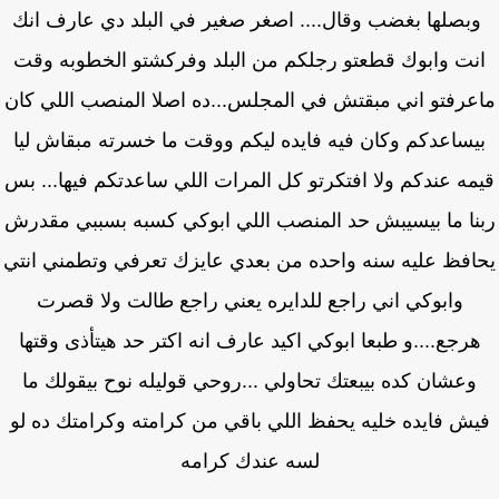
بصلها بغضب وقال.... اصغر صغير في البلد دي عارف انك
نت وابوك قطعتو رجلكم من البلد وفركشتو الخطوبه وقت
عرفتو اني مبقتش في المجلس...ده اصلا المنصب اللي كان
يساعدكم وكان فيه فايده ليكم ووقت ما خسرته مبقاش ليا
مه عندكم ولا افتكرتو كل المرات اللي ساعدتكم فيها... بس
نا ما بيسيبش حد المنصب اللي ابوكي كسبه بسببي مقدرش
افظ عليه سنه واحده من بعدي عايزك تعرفي وتطمني انتي
وابوكي اني راجع للدايره يعني راجع طالت ولا قصرت
رجع....و طبعا ابوكي اكيد عارف انه اكتر حد هيتأذى وقتها
وعشان كده بيبعتك تحاولي ...روحي قوليله نوح بيقولك ما
ش فايده خليه يحفظ اللي باقي من كرامته وكرامتك ده لو
لسه عندك كرامه