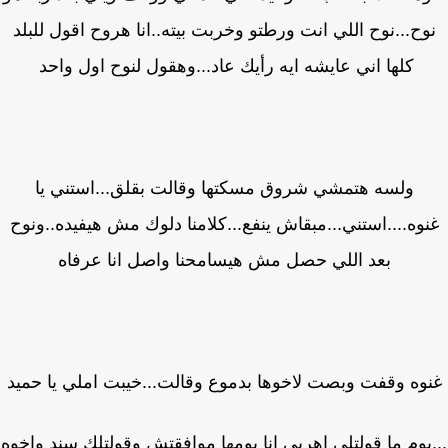
وح...نوح اللي انت ورطتو وخربت بيته..انا هروح اقول للبلد
كلها اني عايشه ايه رأيك عاد...وهقول لنوح اول واحد
ولسه هتمشي شروق مسكتها وقالت بقلق...استني يا
وه....استني...مبقاش ينفع...كلامنا دلوك مش هيفيده..ونوح
بعد اللي حصل مش هيسامحنا واصل انا عرفاه
وه وقفت وبصت لاخوها بدموع وقالت...خيبت املي يا حميد
يوم ما قولتلي اهربي انا يومها موافقتش وقولتلك سند واخوه