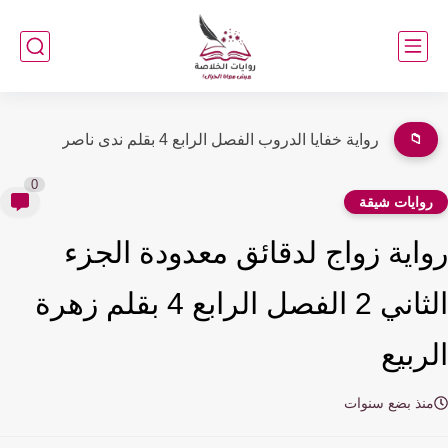
📁
رواية ما أفسدته الأنثى الأولى تعوضه الثانية (كاملة جميع الفصول)...
0
وايات شيقة
اية زواج لدقائق معدودة الجزء
الثاني 2 الفصل الرابع 4 بقلم زهرة
ربيع
نذ بضع سنوات