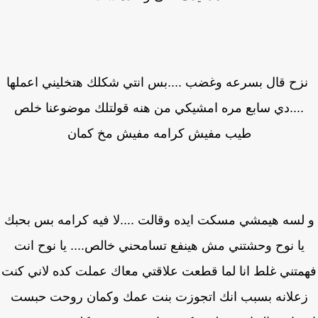
ح قال بسرعه وغضب ....بس انتي شكلك هتخليني اعملها
....دي سابع مره امشيكي من هنه قولتلك موضوعنا خلص
طيب مفيش كرامه مفيش مخ كمان
لسه هيمشي مسكت ايده وقالت ....لا فيه كرامه بس بحبك
يا نوح وحشتني مش هينفع تسامحني خالص.... يا نوح انت
متني غلط انا لما قطعت علاقتي معاك عملت كده لاني كنت
علانه بسبب انك اتجوزت بنت عمك وكمان روحت حبست