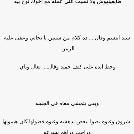
طايقينهوش ولا نسيت اللي عمله مع اخوك نوح بيه
ند ابتسم وقال.... ده كلام من سنتين يا نجاتي وعفى عليه
الزمن
وحط ايده على كتف حميد وقال.... تعال وياي
وبقى يتمشى معاه في الجنينه
وق وغنوه بصوا لبعض بدهشه وغنوه فضولها كان هيموتها
وراحت وراهم بسرعه