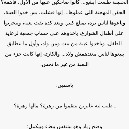
حقيقة طلعت أبشع... كانوا ضاحكين عليها من الأول، فاهمة؟
لحِقَن المهجنة اللي عملوها... إنها فشلت، بس خدوا العينة،
باعوها لناس بره، بمبلغ كبير. وبعد كده بقت لعبة، وبيجربوا
على أطفال الشوارع، ياخدوهم على حساب جمعية لرعاية
الطفل، وياخدوا عينة من بنت ومن ولد، وأول ما تتطابق
بيعوها لناس معندهمش ولاد... والكارثة إنها كانت جزء من
اللعبة من غير ما تحس.
ياسمين:
ـ طيب ليه عايزين ينتقموا من زهرة؟ مالها زهرة؟
وضح زياد وهو بيتنفس ببطء وبيكمل: