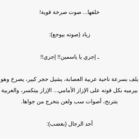
خلفها... صوت صرخة قوية!
زياد (صوته بيوجع):
ـ إجري يا ياسمين!! إجري!!
ف بسرعة ناحية عربية العصابة، يشيل حجر كبير، يصرخ وهو
رميه بكل قوته على الإزاز الأمامي... الإزاز بيتكسر، والعربية
بتترنح، أصوات سب ولعن بتخرج من جواها.
أحد الرجال (بغضب):