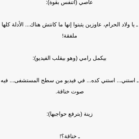
عاصي (اتنفس بقوة):
يا ولاد الحرام، عاوزين يثبتوا إنها ما كانتش هناك... الأدلة كلها
ملفقة!
بيكمل رامي (وهو بيقلب الفيديو):
استني... استني كده... في فيديو من سطح المستشفى... فيه
صوت خناقة.
زينة (بترفع حواجبها):
ـ خناقة؟!