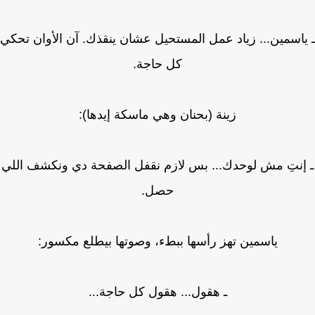
اسمين... زياد عمل المستحيل عشان ينقذك. آن الأوان تحكي
كل حاجة.
زينة (بحنان وهي ماسكة إيدها):
إنتِ مش لوحدك... بس لازم نقفل الصفحة دي ونكشف اللي
حصل.
ياسمين تهز رأسها ببطء، وصوتها بيطلع مكسور:
ـ هقول... هقول كل حاجة...