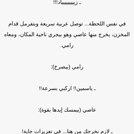
ـ زييييييييياد!!!
في نفس اللحظة... توصل عربية سريعة وبتفرمل قدام
لمخزن، يخرج منها عاصي وهو بيجري ناحية المكان، ومعاه
رامي.
رامي (بيصرخ):
ـ ياسمين!! اركبي بسرعة!!
عاصي (بيمسك إيدها بقوة):
ـ لازم نخرجك من هنا... في تعزيزات جاية!