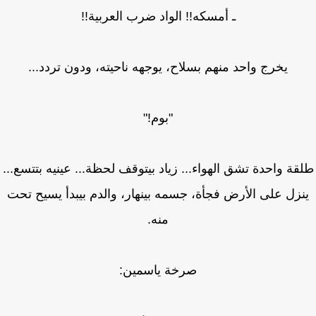
ـ أمسكه!! الواد ضرب العربية!!
يخرج واحد منهم بسلاح، يوجهه ناحيته، ودون تردد...
"بوم!"
قة واحدة تشق الهواء... زياد بيتوقف لحظة... عينيه بتتسع...
زل على الأرض فجأة، جسمه بينهار، والدم بيبدأ يسيح تحت
منه.
صرخة ياسمين: