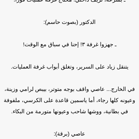
الدكتور (بصوت حاسم):
ـ جهزوا غرفة ٣! إحنا في سباق مع الوقت!
يتنقل زياد على السرير، وتغلق أبواب غرفة العمليات.
ي الخارج... عاصي واقف بوجه متوتر، بيبص لرامي وزينة،
عيونه كلها رجاء، أما ياسمين قاعدة على الكرسي، ملفوفة
في بطانية، ووشها شاحب وعيونها متورمة من البكاء.
عاصي (برقة):