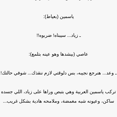
ياسمين (بعياط):
ـ زياد... سيبناه! ضربوه!!
عاصي (بيشدها وهو عينه بتلمع):
عد... هنرجع نجيبه، بس دلوقتي لازم ننقذك... شوفي حالتك!
كب ياسمين العربية وهي بتبص وراها على زياد، اللي جسده
اكن، وعيونه شبه مغمضة، وملامحه هادية بشكل غريب...