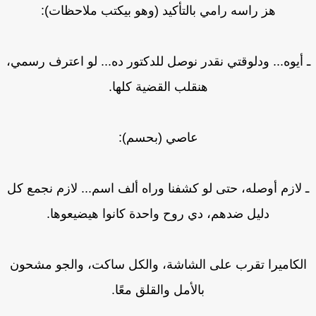
هز راسه رامي بالتأكيد (وهو بيكتب ملاحظات):
أيوه... ودلوقتي نقدر نوصل للدكتور ده... لو اعترف رسمي،
هنقلب القضية كلها.
عاصي (بحسم):
لازم أوصله، حتى لو كشفنا وراه ألف اسم... لازم نجمع كل
دليل ضدهم، دي روح واحدة كانوا هيضيعوها.
لكاميرا تقرب على الشاشة، والكل ساكت، والجو مشحون
بالأمل والقلق معًا.