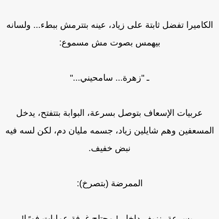
لكاميرا تفضل ثابتة على زياد، عينه بتترمش ببطء... ولسانه
بيهمس بصوت مش مسموع:
ـ "زهرة... سامحيني..."
عربيات الإسعاف بتوصل بسرعة، البوابة بتتفتح، يدخل
لمسعفين وهم شايلين زياد، جسمه مليان دم، لكن لسه فيه
نبض خفيف.
الممرضة (بتصرخ):
ـ بسرعة، نزيف داخلي! محتاج غرفة عمليات فورًا!