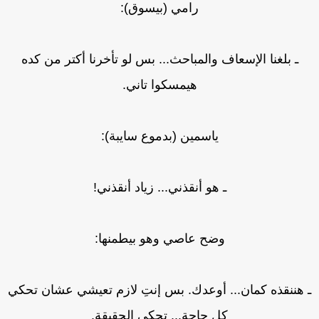
رامي (بيسوق):
ـ بلغنا الإسعاف والمباحث... بس لو تأخرنا أكتر من كده
هيمسكوا تاني.
ياسمين (بدموع سايبة):
ـ هو أنقذني... زياد أنقذني!
وضح عاصي وهو بيطمنها:
 هننقذه كمان... أوعدك. بس إنتِ لازم تعيشي عشان تحكي
كل حاجة... تحكي الحقيقة.