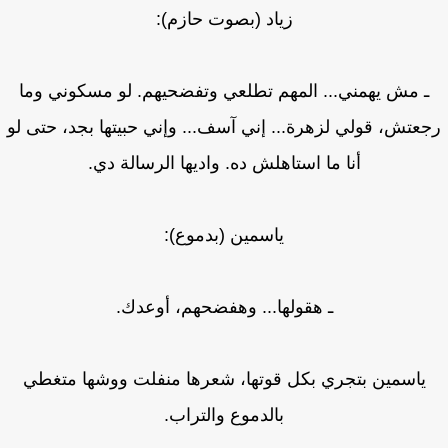
زياد (بصوت حازم):
ـ مش يهمني... المهم تطلعي وتفضحيهم. لو مسكوني وما
عتش، قولي لزهرة... إني آسف... وإني حبيتها بجد، حتى لو
أنا ما استاهلش ده. واديها الرسالة دي.
ياسمين (بدموع):
ـ هقولها... وهفضحهم، أوعدك.
ياسمين بتجري بكل قوتها، شعرها منفلت ووشها متغطي
بالدموع والتراب.