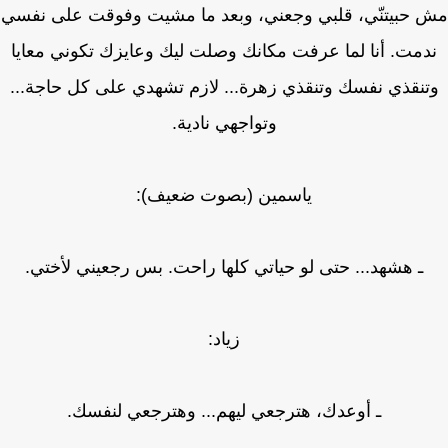
 حبيتنّي، قلبي وجعني، وبعد ما مشيت وفوقت على نفسي
دمت. أنا لما عرفت مكانك وصلت ليك وعايزك تكوني معايا
نقذي نفسك وتنقذي زهرة... لازم تشهدي على كل حاجة...
وتواجهي نادية.
ياسمين (بصوت ضعيف):
ـ هشهد... حتى لو حياتي كلها راحت. بس رجعيني لأختي.
زياد:
ـ أوعدك، هترجعي ليهم... وهترجعي لنفسك.