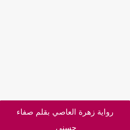
رواية زهرة العاصي بقلم صفاء
حسني