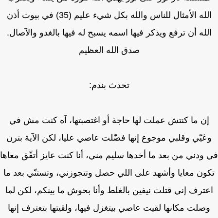
الله الأمثال للناس والله بكل شيء عليم (35) في بيوت أذن
لله أن ترفع ويذكر فيها اسمه يسبح له فيها بالغدو والآصال.
صدق الله العظيم
تحدث بندم:
إن ما كنتش عملت لها حاجة أو اغتصبتها، آه كنت مش في
عَيّي وقلبي موجوع إنها فضّلت عاصي عليا، لكن الآية بترن
ودني من بعد ما أخدها سليم مني، أنا كنت عايز أتفّق معاها
ون معايا وأشهد على اللي حصل وتتجوزني، وتستنّي بعد ما
عترف إني قتلت نيفين بالغلط وأنا بحوش ما بينكم، لكن لما
صلت مكانها لقيت عاصي بيتغزل فيها، ولقيتها بتعترف إنها