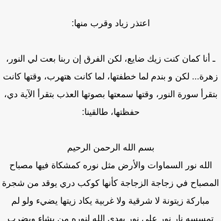
اعتذر زياد وقرب منها:
 أنا كمان كنت زيك ضايع، لكن الفرق إن ربنا بعت لي النور،
رة... لكن و بندم لما خطفتها، لما كانت هتهرب، وقتها كانت
قرأ سورة النور، وقتها سمعتها بصوتها العذب بتقرأ الآية دي،
حفظتها، طالقينا:
بسم الله الرحمن الرحيم
الله نور السماوات والأرض مثل نوره كمشكاة فيها مصباح
مصباح في زجاجة الزجاجة كأنها كوكب دري يوقد من شجرة
مباركة زيتونة لا شرقية ولا غربية يكاد زيتها يضيء ولو لم
مسسه نار نور على نور يهدي الله لنوره من يشاء ويضرب