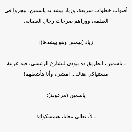
صوات خطوات سريعة، وزياد بيشد يد ياسمين، بيجروا في
الظلمة، ووراهم صرخات رجال العصابة.
زياد (بهمس وهو بيشدها):
ـ ياسمين، الطريق ده بيودي للشارع الرئيسي، فيه عربية
مستنياكي هناك... امشي، وأنا هأشغلهم!
ياسمين (مرعوبة):
ـ لأ، تعالى معايا، هيمسكوك!