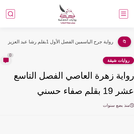
📁
رواية بين ضلوع القدر الفصل السادس 6 بقلم سلوان سليم
0
وايات شيقة
اية زهرة العاصي الفصل التاسع
 بقلم صفاء حسني
نذ بضع سنوات