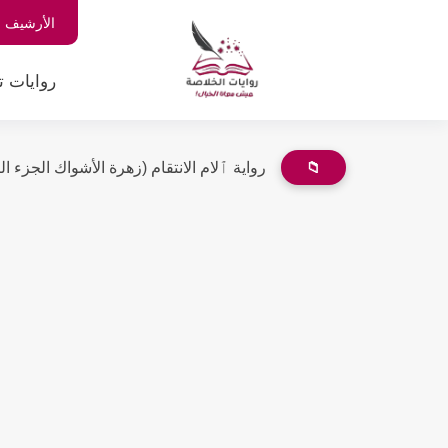
الأرشيف
روايات ت
📁
رواية ٱلام الانتقام (زهرة الأشواك الجزء الثاني 2) الفصل الع