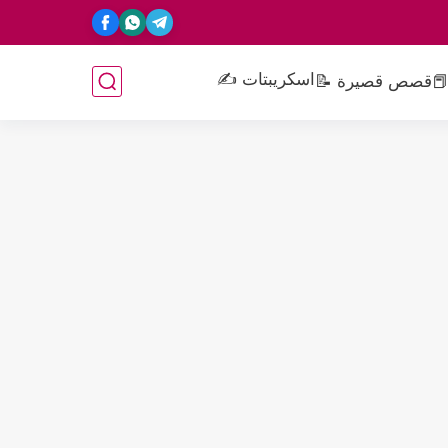
اسكريبتات ✍️
📕
قصص قصيرة 📝